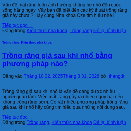
Vấn đề mất răng luôn ảnh hưởng không hề nhỏ đến cuộc
sống hằng ngày. Vậy bạn đã biết đến các kỹ thuật trồng răng
giả này chưa ? Hãy cùng Nha khoa Oze tìm hiểu nhé !
Tiếp tục đọc
→
Đăng trong
Kiến thức nha khoa
,
Trồng răng
Để lại bình luận
Trồng răng
,
Kiến thức nha khoa
Trồng răng giả sau khi nhổ bằng
phương pháp nào?
Đăng vào
Tháng 10 22, 2025
Tháng 3 31, 2026
bởi
thangdt
Trồng răng giả sau khi nhổ là vấn đề đang được nhiều
người quan tâm. Việc mất răng gây ra nhiều nguy hại nếu
không trồng răng sớm. Có rất nhiều phương pháp trồng răng
giả sau khi nhổ hãy cùng tìm hiểu qua những nội dung sau.
Tiếp tục đọc
→
Đăng trong
Trồng răng
,
Kiến thức nha khoa
Để lại bình luận