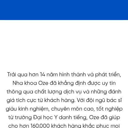
Bỏ
qua
nội
dung
GIA NHẬP ĐỘI NGŨ
NHA KHOA OZE
Trải qua hơn 14 năm hình thành và phát triển,
Nha khoa Oze đã khẳng định được uy tín
thông qua chất lượng dịch vụ và những đánh
giá tích cực từ khách hàng. Với đội ngũ bác sĩ
giàu kinh nghiệm, chuyên môn cao, tốt nghiệp
từ trường Đại học Y danh tiếng, Oze đã giúp
cho hơn 160.000 khách hàng khắc phục mọi