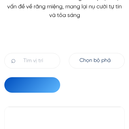
vấn đề về răng miệng, mang lại nụ cười tự tin
và tỏa sáng
⌕
TÌM KIẾM
Khối Cơ sở