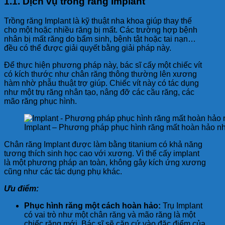
1.1. Dịch vụ trồng răng Implant
Trồng răng Implant là kỹ thuật nha khoa giúp thay thế
cho một hoặc nhiều răng bị mất. Các trường hợp bệnh
nhân bị mất răng do bẩm sinh, bệnh tật hoặc tai nạn…
đều có thể được giải quyết bằng giải pháp này.
Để thực hiện phương pháp này, bác sĩ cấy một chiếc vít
có kích thước như chân răng thông thường lên xương
hàm nhờ phẫu thuật trợ giúp. Chiếc vít này có tác dụng
như một trụ răng nhân tạo, nâng đỡ các cầu răng, các
mão răng phục hình.
Implant – Phương pháp phục hình răng mất hoàn hảo nh
Chân răng Implant được làm bằng titanium có khả năng
tương thích sinh học cao với xương. Vì thế cấy implant
là một phương pháp an toàn, không gây kích ứng xương
cũng như các tác dụng phụ khác.
Ưu điểm:
Phục hình răng một cách hoàn hảo:
Trụ Implant
có vai trò như một chân răng và mão răng là một
chiếc răng mới. Bác sĩ sẽ căn cứ vào đặc điểm của