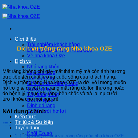
Bỏ
qua
nội
dung
Giới thiệu
Trải nghiệm khách hàng
Dịch vụ trồng răng Nha khoa OZE
Đội ngũ bác sĩ Nha Khoa Oze
Về nha khoa Oze
Dịch vụ
Nhổ răng khôn
Mất răng không chỉ gây mất thẩm mỹ mà còn ảnh hưởng
Lấy cao răng
trực tiếp đến chất lượng cuộc sống của khách hàng.
Lấy tủy răng
Dịch vụ trồng răng Nha khoa OZE ra đời với mong muốn
Chỉnh nha – niềng răng
hỗ trợ giải quyết tình trạng mất răng do tổn thương hoặc
Trồng răng
do bệnh lý, phục hồi răng bền chắc và trả lại nụ cười
Tẩy trắng răng
tươi khỏe cho mọi người!
Bọc răng sứ
Đính đá răng
Nội dung chính
Chữa cười hở lợi
Kiến thức
Tin tức & Sự kiện
Tuyển dụng
Khối Cơ sở
1. Giới thiệu 3 dịch vụ trồng răng của nha khoa OZE