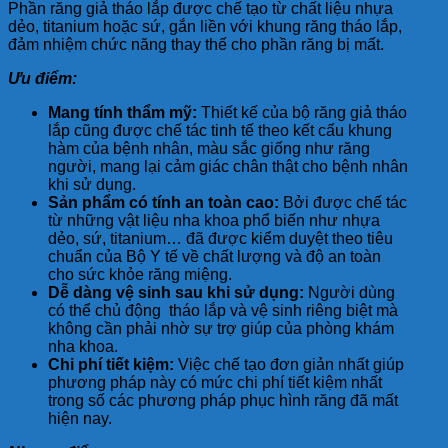
Phần răng giả tháo lắp được chế tạo từ chất liệu nhựa
dẻo, titanium hoặc sứ, gắn liền với khung răng tháo lắp,
đảm nhiệm chức năng thay thế cho phần răng bị mất.
Ưu điểm:
Mang tính thẩm mỹ:
Thiết kế của bộ răng giả tháo
lắp cũng được chế tác tinh tế theo kết cấu khung
hàm của bệnh nhân, màu sắc giống như răng
người, mang lại cảm giác chân thật cho bệnh nhân
khi sử dụng.
Sản phẩm có tính an toàn cao:
Bởi được chế tác
từ những vật liệu nha khoa phổ biến như nhựa
dẻo, sứ, titanium… đã được kiểm duyệt theo tiêu
chuẩn của Bộ Y tế về chất lượng và độ an toàn
cho sức khỏe răng miệng.
Dễ dàng vệ sinh sau khi sử dụng:
Người dùng
có thể chủ động tháo lắp và vệ sinh riêng biệt mà
không cần phải nhờ sự trợ giúp của phòng khám
nha khoa.
Chi phí tiết kiệm:
Việc chế tạo đơn giản nhất giúp
phương pháp này có mức chi phí tiết kiệm nhất
trong số các phương pháp phục hình răng đã mất
hiện nay.