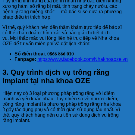
Tùy từng tình trạng của bệnh nhân như đặc điểm khung
xương hàm, số răng bị mất, tình trạng chảy nướu, các
bệnh lý răng miệng khác… mà bác sĩ sẽ đưa ra phương
pháp điều trị thích hợp.
Vì thế, quý khách nên đến thăm khám trực tiếp để bác sĩ
có thể chẩn đoán chính xác và báo giá chi tiết dịch
vụ. Mọi thắc mắc vui lòng liên hệ trực tiếp về Nha khoa
OZE để tư vấn miễn phí và đặt lịch khám:
Số điện thoại:
𝟎𝟖𝟔𝟔 𝟖𝟔𝟔 𝟎𝟏𝟎
Fanpage:
https://www.facebook.com/Nhakhoaoze.vn
3. Quy trình dịch vụ trồng răng
Implant tại nha khoa OZE
Hiện nay có 3 loại phương pháp trồng răng với điểm
mạnh và yếu khác nhau. Tuy nhiên so về nhược điểm,
trồng răng Implant là phương pháp trồng răng nha khoa
ít gây tác dụng phụ và có thời gian sử dụng lâu nhất. Vì
thế, quý khách hàng nên ưu tiên sử dụng dịch vụ trồng
răng Implant.