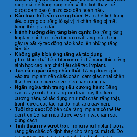
răng mất để trồng răng mới, vì thế tính thay thế
được đảm bảo ở mức cao đến hoàn hảo.
Bảo toàn kết cấu xương hàm:
Hạn chế tình trạng
tiêu xương do trống lỗ tại vị trí chân răng bị mất
trong thời gian dài.
Ít ảnh hưởng đến răng bên cạnh:
Do trồng răng
Implant chỉ thực hiện tại nơi mất răng mà không
gây ra bất kỳ tác động nào khác lên những răng
liền kề.
Không gây kích ứng răng và tác dụng
phụ:
Nhờ chất liệu Titanium có khả năng thích ứng
sinh học cao làm chất liệu chế tác Implant.
Tạo cảm giác răng chân thật:
Răng được gắn
vào trụ implant nên chắc chắn, cảm giác nhai chân
thật hơn rất nhiều so với đeo hàm răng giả.
Ngăn ngừa tình trạng tiêu xương hàm:
Bằng
cách cấy một chân răng kim loại thay thế trên
xương hàm, có tác dụng như một chân răng thật,
tránh được các tác hại do mất răng gây nên.
Tuổi thọ cao:
Độ bền của răng Implant có thể lên
đến trên 15 năm nếu được vệ sinh và chăm sóc
đúng cách.
Tính thẩm mỹ vượt trội:
Trồng răng Implant tạo ra
răng gắn chắc cố định thay cho răng cũ mất đi. Do
đó, người ngoài nhìn vào rất khó để phân biệt