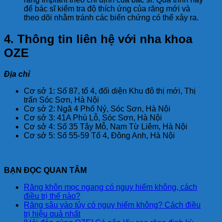
để bác sĩ kiểm tra độ thích ứng của răng mới và
theo dõi nhằm tránh các biến chứng có thể xảy ra.
4. Thông tin liên hệ với nha khoa
OZE
Địa chỉ
Cơ sở 1: Số 87, tổ 4, đối diện Khu đô thị mới, Thị
trấn Sóc Sơn, Hà Nội
Cơ sở 2: Ngã 4 Phố Nỷ, Sóc Sơn, Hà Nội
Cơ sở 3: 41A Phù Lỗ, Sóc Sơn, Hà Nội
Cơ sở 4: Số 35 Tây Mỗ, Nam Từ Liêm, Hà Nội
Cơ sở 5: Số 55-59 Tổ 4, Đông Anh, Hà Nội
BẠN ĐỌC QUAN TÂM
Răng khôn mọc ngang có nguy hiểm không, cách
điều trị thế nào?
Răng sâu vào tủy có nguy hiểm không? Cách điều
trị hiệu quả nhất