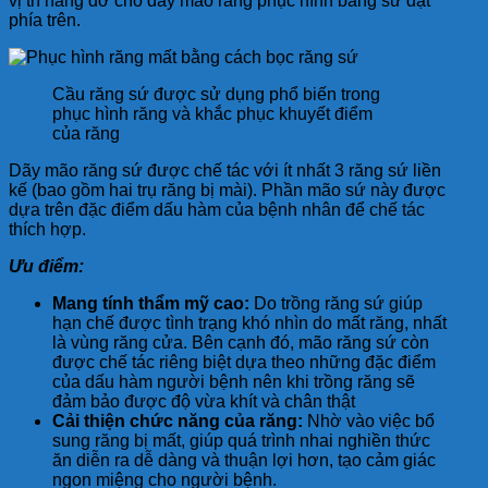
vị trí nâng đỡ cho dãy mão răng phục hình bằng sứ đặt
phía trên.
Cầu răng sứ được sử dụng phổ biến trong
phục hình răng và khắc phục khuyết điểm
của răng
Dãy mão răng sứ được chế tác với ít nhất 3 răng sứ liền
kế (bao gồm hai trụ răng bị mài). Phần mão sứ này được
dựa trên đặc điểm dấu hàm của bệnh nhân để chế tác
thích hợp.
Ưu điểm:
Mang tính thẩm mỹ cao:
Do trồng răng sứ giúp
hạn chế được tình trạng khó nhìn do mất răng, nhất
là vùng răng cửa. Bên cạnh đó, mão răng sứ còn
được chế tác riêng biệt dựa theo những đặc điểm
của dấu hàm người bệnh nên khi trồng răng sẽ
đảm bảo được độ vừa khít và chân thật
Cải thiện chức năng của răng:
Nhờ vào việc bổ
sung răng bị mất, giúp quá trình nhai nghiền thức
ăn diễn ra dễ dàng và thuận lợi hơn, tạo cảm giác
ngon miệng cho người bệnh.