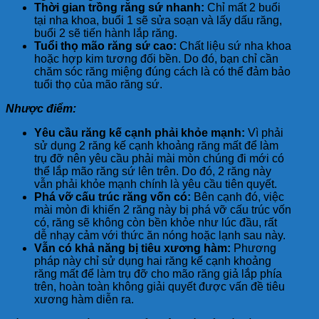
Thời gian trồng răng sứ nhanh:
Chỉ mất 2 buổi
tại nha khoa, buổi 1 sẽ sửa soạn và lấy dấu răng,
buổi 2 sẽ tiến hành lắp răng.
Tuổi thọ mão răng sứ cao:
Chất liệu sứ nha khoa
hoặc hợp kim tương đối bền. Do đó, bạn chỉ cần
chăm sóc răng miệng đúng cách là có thể đảm bảo
tuổi thọ của mão răng sứ.
Nhược điểm:
Yêu cầu răng kế cạnh phải khỏe mạnh:
Vì phải
sử dụng 2 răng kế cạnh khoảng răng mất để làm
trụ đỡ nên yêu cầu phải mài mòn chúng đi mới có
thể lắp mão răng sứ lên trên. Do đó, 2 răng này
vẫn phải khỏe mạnh chính là yêu cầu tiên quyết.
Phá vỡ cấu trúc răng vốn có:
Bên cạnh đó, việc
mài mòn đi khiến 2 răng này bị phá vỡ cấu trúc vốn
có, răng sẽ không còn bền khỏe như lúc đầu, rất
dễ nhạy cảm với thức ăn nóng hoặc lạnh sau này.
Vẫn có khả năng bị tiêu xương hàm:
Phương
pháp này chỉ sử dụng hai răng kế cạnh khoảng
răng mất để làm trụ đỡ cho mão răng giả lắp phía
trên, hoàn toàn không giải quyết được vấn đề tiêu
xương hàm diễn ra.