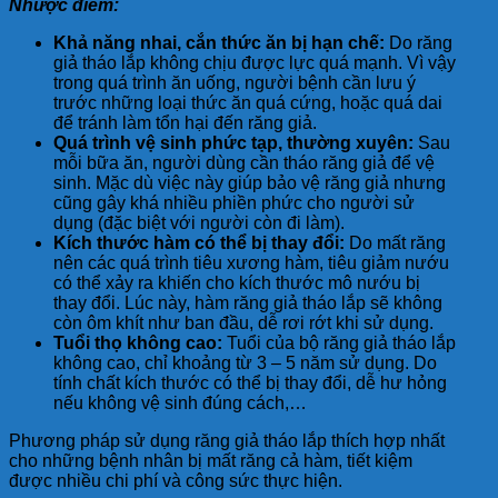
Nhược điểm:
Khả năng nhai, cắn thức ăn bị hạn chế:
Do răng
giả tháo lắp không chịu được lực quá mạnh. Vì vậy
trong quá trình ăn uống, người bệnh cần lưu ý
trước những loại thức ăn quá cứng, hoặc quá dai
để tránh làm tổn hại đến răng giả.
Quá trình vệ sinh phức tạp, thường xuyên:
Sau
mỗi bữa ăn, người dùng cần tháo răng giả để vệ
sinh. Mặc dù việc này giúp bảo vệ răng giả nhưng
cũng gây khá nhiều phiền phức cho người sử
dụng (đặc biệt với người còn đi làm).
Kích thước hàm có thể bị thay đổi:
Do mất răng
nên các quá trình tiêu xương hàm, tiêu giảm nướu
có thể xảy ra khiến cho kích thước mô nướu bị
thay đổi. Lúc này, hàm răng giả tháo lắp sẽ không
còn ôm khít như ban đầu, dễ rơi rớt khi sử dụng.
Tuổi thọ không cao:
Tuổi của bộ răng giả tháo lắp
không cao, chỉ khoảng từ 3 – 5 năm sử dụng. Do
tính chất kích thước có thể bị thay đổi, dễ hư hỏng
nếu không vệ sinh đúng cách,…
Phương pháp sử dụng răng giả tháo lắp thích hợp nhất
cho những bệnh nhân bị mất răng cả hàm, tiết kiệm
được nhiều chi phí và công sức thực hiện.