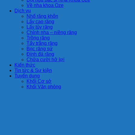
Về nha khoa Oze
Dịch vụ
Nhổ răng khôn
Lấy cao răng
Lấy tủy răng
Chỉnh nha – niềng răng
Trồng răng
Tẩy trắng răng
Bọc răng sứ
Đính đá răng
Chữa cười hở lợi
Kiến thức
Tin tức & Sự kiện
Tuyển dụng
Khối Cơ sở
Khối Văn phòng