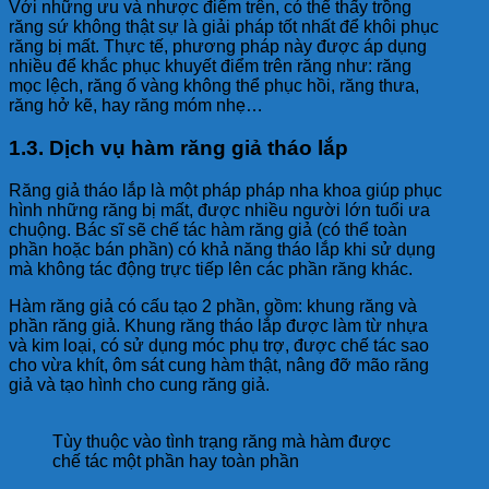
Với những ưu và nhược điểm trên, có thể thấy trồng
răng sứ không thật sự là giải pháp tốt nhất để khôi phục
răng bị mất. Thực tế, phương pháp này được áp dụng
nhiều để khắc phục khuyết điểm trên răng như: răng
mọc lệch, răng ố vàng không thể phục hồi, răng thưa,
răng hở kẽ, hay răng móm nhẹ…
1.3. Dịch vụ hàm răng giả tháo lắp
Răng giả tháo lắp là một pháp pháp nha khoa giúp phục
hình những răng bị mất, được nhiều người lớn tuổi ưa
chuộng. Bác sĩ sẽ chế tác hàm răng giả (có thể toàn
phần hoặc bán phần) có khả năng tháo lắp khi sử dụng
mà không tác động trực tiếp lên các phần răng khác.
Hàm răng giả có cấu tạo 2 phần, gồm: khung răng và
phần răng giả. Khung răng tháo lắp được làm từ nhựa
và kim loại, có sử dụng móc phụ trợ, được chế tác sao
cho vừa khít, ôm sát cung hàm thật, nâng đỡ mão răng
giả và tạo hình cho cung răng giả.
Tùy thuộc vào tình trạng răng mà hàm được
chế tác một phần hay toàn phần