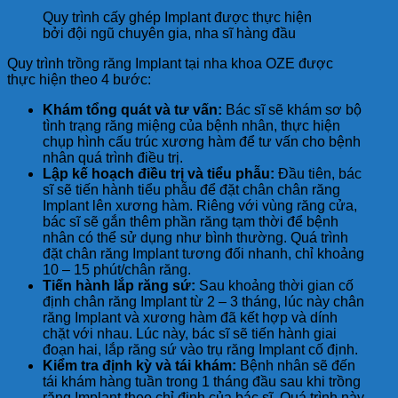
Quy trình cấy ghép Implant được thực hiện
bởi đội ngũ chuyên gia, nha sĩ hàng đầu
Quy trình trồng răng Implant tại nha khoa OZE được
thực hiện theo 4 bước:
Khám tổng quát và tư vấn:
Bác sĩ sẽ khám sơ bộ
tình trạng răng miệng của bệnh nhân, thực hiện
chụp hình cấu trúc xương hàm để tư vấn cho bệnh
nhân quá trình điều trị.
Lập kế hoạch điều trị và tiểu phẫu:
Đầu tiên, bác
sĩ sẽ tiến hành tiểu phẫu để đặt chân chân răng
Implant lên xương hàm. Riêng với vùng răng cửa,
bác sĩ sẽ gắn thêm phần răng tạm thời để bệnh
nhân có thể sử dụng như bình thường. Quá trình
đặt chân răng Implant tương đối nhanh, chỉ khoảng
10 – 15 phút/chân răng.
Tiến hành lắp răng sứ:
Sau khoảng thời gian cố
định chân răng Implant từ 2 – 3 tháng, lúc này chân
răng Implant và xương hàm đã kết hợp và dính
chặt với nhau. Lúc này, bác sĩ sẽ tiến hành giai
đoạn hai, lắp răng sứ vào trụ răng Implant cố định.
Kiểm tra định kỳ và tái khám:
Bệnh nhân sẽ đến
tái khám hàng tuần trong 1 tháng đầu sau khi trồng
răng Implant theo chỉ định của bác sĩ. Quá trình này