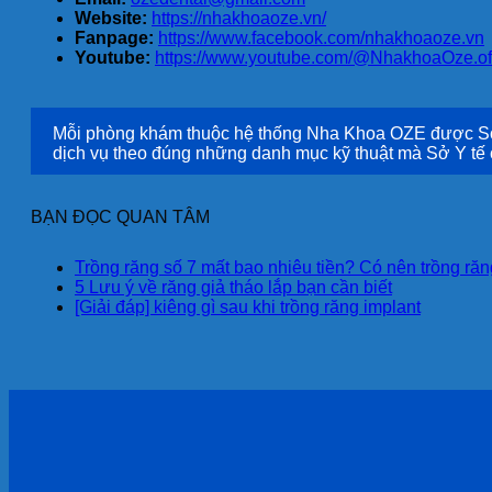
Website:
https://nhakhoaoze.vn/
Fanpage:
https://www.facebook.com/nhakhoaoze.vn
Youtube:
https://www.youtube.com/@NhakhoaOze.off
Mỗi phòng khám thuộc hệ thống Nha Khoa OZE được Sở Y
dịch vụ theo đúng những danh mục kỹ thuật mà Sở Y tế
BẠN ĐỌC QUAN TÂM
Trồng răng số 7 mất bao nhiêu tiền? Có nên trồng răn
5 Lưu ý về răng giả tháo lắp bạn cần biết
[Giải đáp] kiêng gì sau khi trồng răng implant