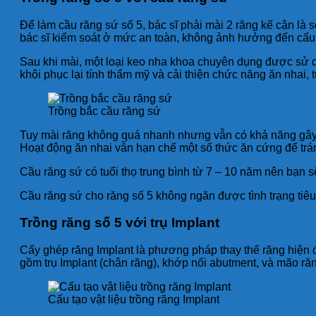
Để làm cầu răng sứ số 5, bác sĩ phải mài 2 răng kế cận là 
bác sĩ kiểm soát ở mức an toàn, không ảnh hưởng đến cấu 
Sau khi mài, một loại keo nha khoa chuyên dụng được sử dụ
khôi phục lại tính thẩm mỹ và cải thiện chức năng ăn nhai, 
Trồng bắc cầu răng sứ
Tuy mài răng không quá nhanh nhưng vẫn có khả năng gây h
Hoạt động ăn nhai vẫn hạn chế một số thức ăn cứng để trá
Cầu răng sứ có tuổi thọ trung bình từ 7 – 10 năm nên bạn s
Cầu răng sứ cho răng số 5 không ngăn được tình trạng tiêu
Trồng răng số 5 với trụ Implant
Cấy ghép răng Implant là phương pháp thay thế răng hiện đ
gồm trụ Implant (chân răng), khớp nối abutment, và mão ră
Cấu tạo vật liệu trồng răng Implant