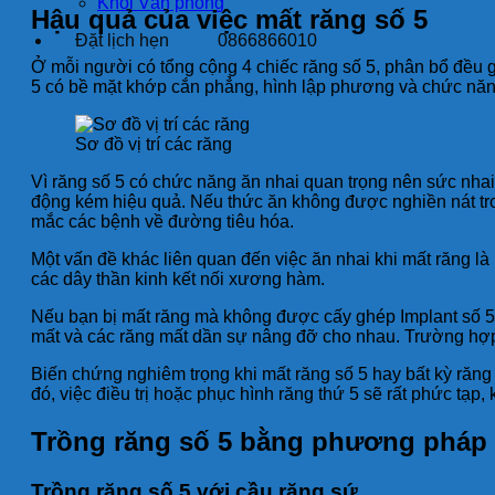
Khối Văn phòng
Hậu quả của việc mất răng số 5
Đặt lịch hẹn
0866866010
Ở mỗi người có tổng cộng 4 chiếc răng số 5, phân bổ đều gi
5 có bề mặt khớp cắn phẳng, hình lập phương và chức năng 
Sơ đồ vị trí các răng
Vì răng số 5 có chức năng ăn nhai quan trọng nên sức nhai 
động kém hiệu quả. Nếu thức ăn không được nghiền nát tron
mắc các bệnh về đường tiêu hóa.
Một vấn đề khác liên quan đến việc ăn nhai khi mất răng l
các dây thần kinh kết nối xương hàm.
Nếu bạn bị mất răng mà không được cấy ghép Implant số 5 
mất và các răng mất dần sự nâng đỡ cho nhau. Trường hợp 
Biến chứng nghiêm trọng khi mất răng số 5 hay bất kỳ răn
đó, việc điều trị hoặc phục hình răng thứ 5 sẽ rất phức tạp
Trồng răng số 5 bằng phương pháp 
Trồng răng số 5 với cầu răng sứ