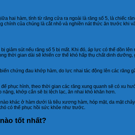
ữa hai hàm, tính từ răng cửa ra ngoài là răng số 5, là chiếc ră
chính của chúng là cắt nhỏ và nghiền nát thức ăn trước khi v
bị giảm sút nếu răng số 5 bị mất. Khi đó, áp lực có thể dồn lên
g thời gian dài sẽ khiến cơ thể khó hấp thụ chất dinh dưỡng, g
à biến chứng đau khớp hàm, do lực nhai tác động lên các răng 
để phục hình, theo thời gian các răng xung quanh sẽ có xu hư
nặng, khớp cắn sẽ bị lệch lạc, ăn nhai khó khăn hơn.
g nào khác ở hàm dưới là tiêu xương hàm, hóp mặt, da mặt chảy
, khó có thể phục hồi sức khỏe như trước.
nào tốt nhất?