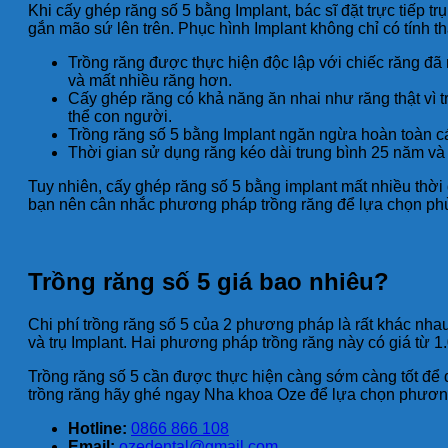
Khi cấy ghép răng số 5 bằng Implant, bác sĩ đặt trực tiếp t
gắn mão sứ lên trên. Phục hình Implant không chỉ có tính t
Trồng răng được thực hiện độc lập với chiếc răng đ
và mất nhiều răng hơn.
Cấy ghép răng có khả năng ăn nhai như răng thật vì t
thể con người.
Trồng răng số 5 bằng Implant ngăn ngừa hoàn toàn các
Thời gian sử dụng răng kéo dài trung bình 25 năm và c
Tuy nhiên, cấy ghép răng số 5 bằng implant mất nhiều thời 
bạn nên cân nhắc phương pháp trồng răng để lựa chọn phù
Trồng răng số 5 giá bao nhiêu?
Chi phí trồng răng số 5 của 2 phương pháp là rất khác nhau
và trụ Implant. Hai phương pháp trồng răng này có giá từ 
Trồng răng số 5 cần được thực hiện càng sớm càng tốt để 
trồng răng hãy ghé ngay Nha khoa Oze để lựa chọn phương
Hotline:
0866 866 108
Email:
ozedental@gmail.com