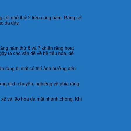
ng cối nhỏ thứ 2 trên cung hàm. Răng số
ào dạ dày.
 răng hàm thứ 6 và 7 khiến răng hoạt
ây ra các vấn đề về hệ tiêu hóa, dễ
gần răng bị mất có thể ảnh hưởng đến
ớng dịch chuyển, nghiêng về phía răng
 xệ và lão hóa da mặt nhanh chóng. Khi