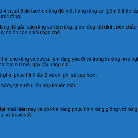
số 4 và số 6 để tạo trụ nâng đỡ một hàng răng sứ (gồm 3 thân r
trúc răng.
ng để gắn cầu răng sứ lên răng, giúp răng kết dính, bền chắc v
tuy nhiên còn nhiều hạn chế.
ại cho răng và nướu, làm răng yếu đi và trong trường hợp ngh
nh làm sứt mẻ, gãy cầu răng sứ.
ẽ phải phục hình lần 2 và chi phí sẽ cao hơn.
 hàm, tụt nướu, lão hóa khuôn mặt.
ại nhất hiện nay và có khả năng phục hình răng giống với răng
ng sứ (mão sứ).