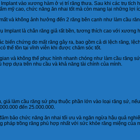
rụ Implant vào xương hàm ở vị trí răng thưa. Sau khi các trụ tí
hẩm mỹ cao, chức năng ăn nhai tốt mà còn mang lại những lợi í
ã mất và không ảnh hưởng đến 2 răng bên cạnh như làm cầu ră
rụ Implant là chân răng giả rất bền, tương thích cao với xương
 biến chứng do mất răng gây ra, bao gồm cả di lệch răng, lệch
ó thể tồn tại vĩnh viễn khi được chăm sóc tốt.
gian và không thể phục hình nhanh chóng như làm cầu răng sứ, c
 hợp dựa trên nhu cầu và khả năng tài chính của mình.
, giá làm cầu răng sứ phụ thuộc phần lớn vào loại răng sứ, nếu 
1.000.000 đến 25.000.000.
đảm bảo chức năng ăn nhai tối ưu và ngăn ngừa hậu quả nghiêm
 pháp trồng răng phù hợp nhất với sức khỏe răng miệng của m