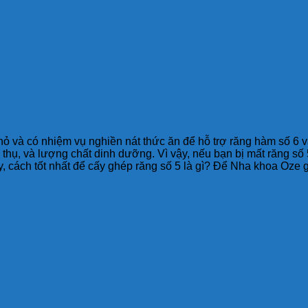
ỏ và có nhiệm vụ nghiền nát thức ăn để hỗ trợ răng hàm số 6 v
hụ, và lượng chất dinh dưỡng. Vì vậy, nếu bạn bị mất răng số 5
y, cách tốt nhất để cấy ghép răng số 5 là gì? Để Nha khoa Oze 