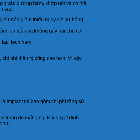
ch hợp vào xương hàm, khớp nối và có thể
ch sau:
ng sứ nên giảm thiểu nguy cơ hư hỏng
 hàm, an toàn và không gây hại cho cơ
 lạc, lệch hàm.
hi phí điều trị cũng cao hơn. Vì vậy,
là Implant thì bao gồm chi phí răng sứ
 trọng do mất răng. Khi quyết định
ình.