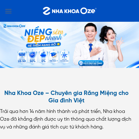
Bỏ
qua
nội
dung
Nha Khoa Oze – Chuyên gia Răng Miệng cho
Gia đình Việt
Trải qua hơn 14 năm hình thành và phát triển, Nha khoa
Oze đã khẳng định được uy tín thông qua chất lượng dịch
vụ và những đánh giá tích cực từ khách hàng.