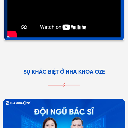
SỰ KHÁC BIỆT Ở NHA KHOA OZE