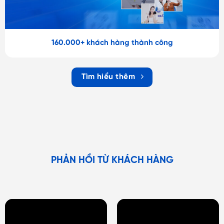
160.000+ khách hàng thành công
Tìm hiểu thêm
PHẢN HỒI TỪ KHÁCH HÀNG