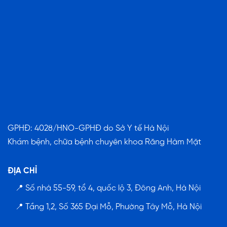
GPHĐ: 4028/HNO-GPHĐ do Sở Y tế Hà Nội
Khám bệnh, chữa bệnh chuyên khoa Răng Hàm Mặt
ĐỊA CHỈ
📍 Số nhà 55-59, tổ 4, quốc lộ 3, Đông Anh, Hà Nội
📍 Tầng 1,2, Số 365 Đại Mỗ, Phường Tây Mỗ, Hà Nội