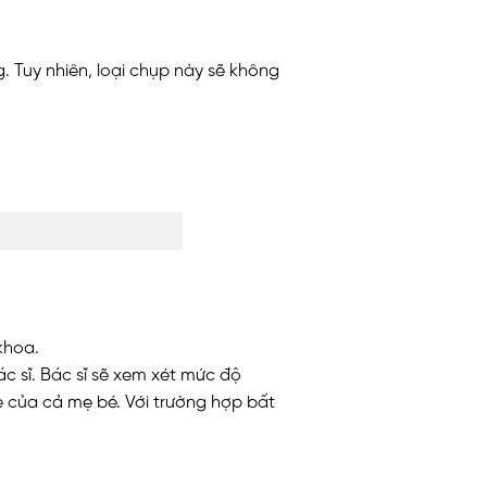
 Tuy nhiên, loại chụp này sẽ không
khoa.
c sĩ. Bác sĩ sẽ xem xét mức độ
e của cả mẹ bé. Với trường hợp bất