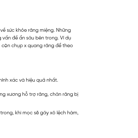
 về sức khỏe răng miệng. Những
vấn đề ẩn sâu bên trong. Ví dụ
a còn chụp x quang răng để theo
hính xác và hiệu quả nhất.
ng xương hỗ trợ răng, chân răng bị
trong, khi mọc sẽ gây xô lệch hàm,