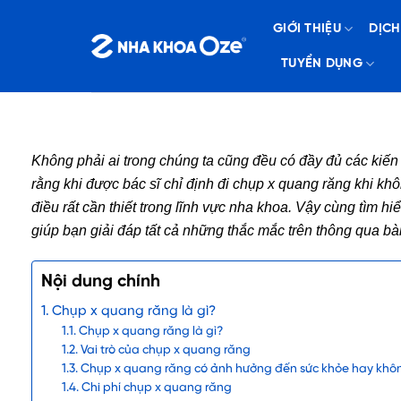
Bỏ
GIỚI THIỆU
DỊCH
qua
nội
TUYỂN DỤNG
dung
Không phải ai trong chúng ta cũng đều có đầy đủ các kiến
rằng khi được bác sĩ chỉ định đi
chụp x quang răng
khi khô
điều rất cần thiết trong lĩnh vực nha khoa. Vậy cùng tìm 
giúp bạn giải đáp tất cả những thắc mắc trên thông qua bà
Nội dung chính
Chụp x quang răng là gì?
Chụp x quang răng là gì?
Vai trò của chụp x quang răng
Chụp x quang răng có ảnh hưởng đến sức khỏe hay khô
Chi phí chụp x quang răng