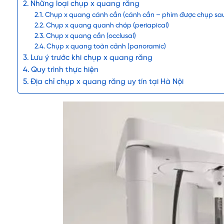
Những loại chụp x quang răng
Chụp x quang cánh cắn (cánh cắn – phim được chụp sau
Chụp x quang quanh chóp (periapical)
Chụp x quang cắn (occlusal)
Chụp x quang toàn cảnh (panoramic)
Lưu ý trước khi chụp x quang răng
Quy trình thực hiện
Địa chỉ chụp x quang răng uy tín tại Hà Nội