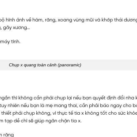
ộ hình ảnh về hàm, răng, xoang vùng mũi và khớp thái dương.
ng, gãy xương…
máy tính.
Chụp x quang toàn cảnh (panoramic)
gắn thì không cần phải chụp lại nếu bạn quyết định đổi nha 
 tuy nhiên nếu bạn là mẹ mang thai, cần phải báo ngay cho bá
hiết phải chụp không, vì thực tế tia x không tốt cho sức khỏ
m tạp dề chì sẽ giúp ngăn chặn tia x.