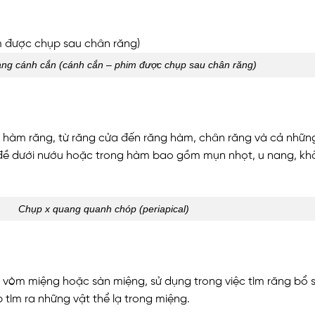
ng cánh cắn (cánh cắn – phim được chụp sau chân răng)
 hàm răng, từ răng cửa đến răng hàm, chân răng và cả nhữn
đề dưới nướu hoặc trong hàm bao gồm mụn nhọt, u nang, khố
Chụp x quang quanh chóp (periapical)
h vòm miệng hoặc sàn miệng, sử dụng trong việc tìm răng bổ 
p tìm ra những vật thể lạ trong miệng.