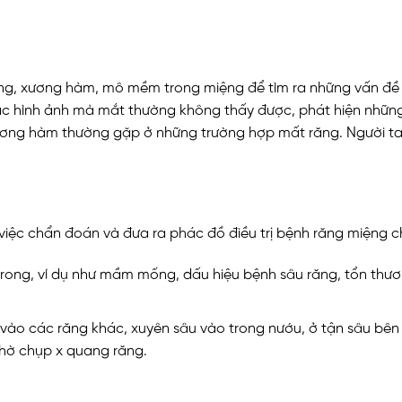
ng, xương hàm, mô mềm trong miệng để tìm ra những vấn đề
c hình ảnh mà mắt thường không thấy được, phát hiện những 
 xương hàm thường gặp ở những trường hợp mất răng. Người t
 việc chẩn đoán và đưa ra phác đồ điều trị bệnh răng miệng c
trong, ví dụ như mầm mống, dấu hiệu bệnh sâu răng, tổn thươ
vào các răng khác, xuyên sâu vào trong nướu, ở tận sâu bên 
hờ chụp x quang răng.