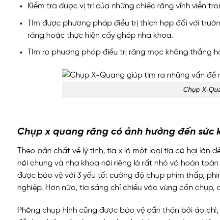
Kiểm tra được vị trí của những chiếc răng vĩnh viễn t
Tìm được phương pháp điều trị thích hợp đối với trư
răng hoặc thực hiện cấy ghép nha khoa.
Tìm ra phương pháp điều trị răng mọc không thẳng hà
Chụp X-Qua
Chụp x quang răng có ảnh hưởng đến sức 
Theo bản chất về lý tính, tia x là một loại tia có hại lớn
nói chung và nha khoa nói riêng là rất nhỏ và hoàn toàn
được bảo vệ với 3 yếu tố: cường độ chụp phim thấp, phim
nghiệp. Hơn nữa, tia sáng chỉ chiếu vào vùng cần chụp, 
Phòng chụp hình cũng được bảo vệ cẩn thận bởi áo chì, 