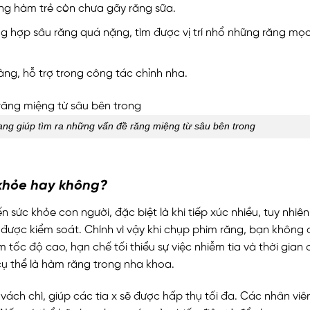
rong hàm trẻ còn chưa gãy răng sữa.
ờng hợp sâu răng quá nặng, tìm được vị trí nhổ những răng mọ
ng, hỗ trợ trong công tác chỉnh nha.
ng giúp tìm ra những vấn đề răng miệng từ sâu bên trong
khỏe hay không?
 đến sức khỏe con người, đặc biệt là khi tiếp xúc nhiều, tuy nh
 được kiểm soát. Chính vì vậy khi chụp phim răng, bạn không 
 tốc độ cao, hạn chế tối thiểu sự việc nhiễm tia và thời gi
cụ thể là hàm răng trong nha khoa.
vách chì, giúp các tia x sẽ được hấp thụ tối đa. Các nhân vi