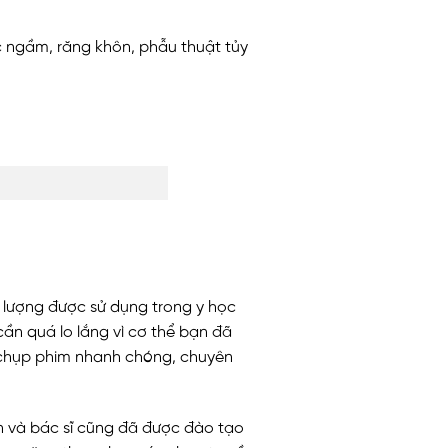
c ngầm, răng khôn, phẫu thuật tủy
iên lượng được sử dụng trong y học
cần quá lo lắng vì cơ thể bạn đã
an chụp phim nhanh chóng, chuyên
ên và bác sĩ cũng đã được đào tạo