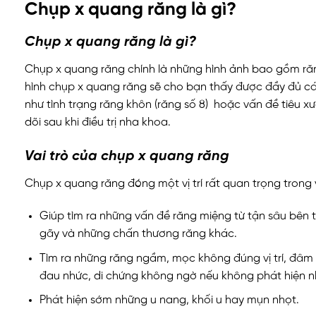
Chụp x quang răng là gì?
Chụp x quang răng là gì?
Chụp x quang răng chính là những hình ảnh bao gồm ră
hình chụp x quang răng sẽ cho bạn thấy được đầy đủ cá
như tình trạng răng khôn (răng số 8) hoặc vấn đề tiêu
dõi sau khi điều trị nha khoa.
Vai trò của chụp x quang răng
Chụp x quang răng đóng một vị trí rất quan trọng trong
Giúp tìm ra những vấn đề răng miệng từ tận sâu bên 
gãy và những chấn thương răng khác.
Tìm ra những răng ngầm, mọc không đúng vị trí, đâm 
đau nhức, di chứng không ngờ nếu không phát hiện n
Phát hiện sớm những u nang, khối u hay mụn nhọt.