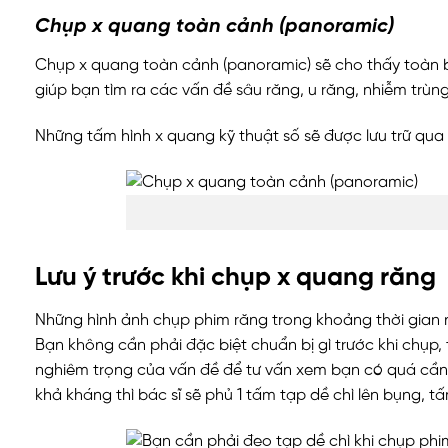
Chụp x quang toàn cảnh (panoramic)
Chụp x quang toàn cảnh (panoramic) sẽ cho thấy toàn b
giúp bạn tìm ra các vấn đề sâu răng, u răng, nhiễm trù
Những tấm hình x quang kỹ thuật số sẽ được lưu trữ qua 
Lưu ý trước khi chụp x quang răng
Những hình ảnh chụp phim răng trong khoảng thời gian n
Bạn không cần phải đặc biệt chuẩn bị gì trước khi chụp,
nghiêm trọng của vấn đề để tư vấn xem bạn có quá cần t
khả kháng thì bác sĩ sẽ phủ 1 tấm tạp dề chì lên bụng, tấ