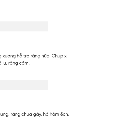
g xương hỗ trợ răng nữa. Chụp x
i u, răng cấm.
sung, răng chưa gãy, hở hàm ếch,