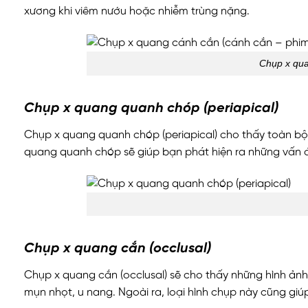
xương khi viêm nướu hoặc nhiễm trùng nặng.
Chụp x qua
Chụp x quang quanh chóp (periapical)
Chụp x quang quanh chóp (periapical) cho thấy toàn bộ
quang quanh chóp sẽ giúp bạn phát hiện ra những vấn 
Chụp x quang cắn (occlusal)
Chụp x quang cắn (occlusal) sẽ cho thấy những hình ản
mụn nhọt, u nang. Ngoài ra, loại hình chụp này cũng giú