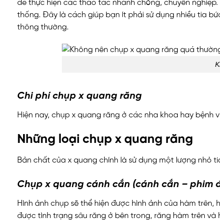
để thực hiện các thao tác nhanh chóng, chuyên nghiệp.
thống. Đây là cách giúp bạn ít phải sử dụng nhiều tia b
thông thường.
K
Chi phí chụp x quang răng
Hiện nay, chụp x quang răng ở các nha khoa hay bệnh 
Những loại chụp x quang răng
Bản chất của x quang chính là sử dụng một lượng nhỏ ti
Chụp x quang cánh cắn (cánh cắn – phim đ
Hình ảnh chụp sẽ thể hiện được hình ảnh của hàm trên,
được tình trạng sâu răng ở bên trong, răng hàm trên và