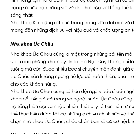
hình răng tại nha khoa Kim đều lấy tiêu chí tự nhiên và 
hàng sở hữu hàm răng với vẻ đẹp hài hòa với tổng thể k
sáng nhất.
Nha khoa Kim cũng rất chú trọng trong việc đổi mới và đầ
mang đến những dịch vụ với hiệu quả và chất lượng an 
Nha khoa Úc Châu
Nha khoa Úc Châu cũng là một trong những cái tên mà 
sách các phòng khám uy tín tại Hà Nội. Đây không chỉ là
tưởng mà còn được nhiều bác sĩ chuyên môn đánh giá ca
Úc Châu vẫn không ngừng nỗ lực để hoàn thiện, phát tri
cho các khách hàng.
Nha khoa Úc Châu cũng sở hữu đội ngũ y bác sĩ đầu ngàn
khoa nổi tiếng ở cả trong và ngoài nước. Úc Châu cũng 
hạ tầng hiện đại và nhập nhiều thiết bị y tế tiên tiến từ
thể thực hiện được tất cả những dịch vụ chỉnh sửa và th
chọn nha khoa Úc Châu, chắc chắn bạn sẽ có cơ hội kh