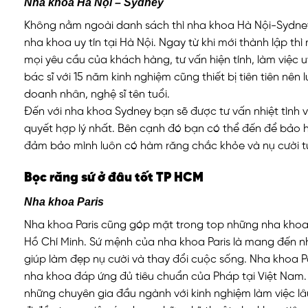
Nha khoa Hà Nội – Sydney
Không nằm ngoài danh sách thì nha khoa Hà Nội-Sydney
nha khoa uy tín tại Hà Nội. Ngay từ khi mới thành lập thì
mọi yêu cầu của khách hàng, tư vấn hiện tính, làm việc u
bác sĩ với 15 năm kinh nghiệm cũng thiết bị tiên tiên nên
doanh nhân, nghệ sĩ tên tuổi.
Đến với nha khoa Sydney bạn sẽ được tư vấn nhiệt tình v
quyết hợp lý nhất. Bên cạnh đó bạn có thể đến để bảo
đảm bảo mình luôn có hàm răng chắc khỏe và nụ cười tự
Bọc răng sứ ở đâu tốt TP HCM
Nha khoa Paris
Nha khoa Paris cũng góp mặt trong top những nha khoa b
Hồ Chí Minh. Sứ mệnh của nha khoa Paris là mang đến nhữ
giúp làm đẹp nụ cười và thay đổi cuộc sống. Nha khoa Pa
nha khoa đáp ứng đủ tiêu chuẩn của Pháp tại Việt Nam. 
những chuyên gia đầu ngành với kinh nghiệm làm việc l