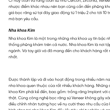
Cr hay titan và răng toàn sứ như Cercon, Zirconia, Vene
nhược điểm khác nhau nên bạn cũng cần đến phòng khá
giá bọc răng sứ tại đây giao động từ 1 triệu 2 cho tới 10 
mà bạn yêu cầu.
Nha khoa Kim
Nha khoa Kim là một trong những nha khoa uy tín bậc nhấ
thống phòng khám trên cả nước. Nha khoa Kim là nơi tập
ngành. Và tay giỏi và đã mang đến cho khách hàng rất 
nhất.
Được thành lập và đi vào hoạt động trong nhiều năm nay
nha khoa quen thuộc của rất nhiều khách hàng. Những dị
khoa Kim phải kể đến, bao gồm: trồng răng Implant với 
thật. Cùng công nghệ bọc răng sứ Veneer không gây xâ
điều chỉnh nhân tướng học về nụ cười theo nhu cầu của