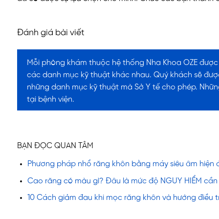
Đánh giá bài viết
Mỗi phòng khám thuộc hệ thống Nha Khoa OZE được S
các danh mục kỹ thuật khác nhau. Quý khách sẽ được
những danh mục kỹ thuật mà Sở Y tế cho phép. Nhữn
tại bệnh viện.
BẠN ĐỌC QUAN TÂM
Phương pháp nhổ răng khôn bằng máy siêu âm hiện 
Cao răng có màu gì? Đâu là mức độ NGUY HIỂM cần đ
10 Cách giảm đau khi mọc răng khôn và hướng điều tr