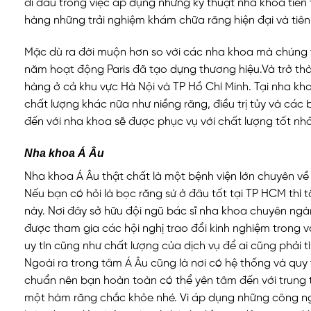
đi đầu trong việc áp dụng những kỹ thuật nha khoa tiên
hàng những trải nghiệm khám chữa răng hiện đại và tiên 
Mặc dù ra đời muộn hơn so với các nha khoa mà chúng tôi
năm hoạt động Paris đã tạo dựng thương hiệu.Và trở thà
hàng ở cả khu vực Hà Nội và TP Hồ Chí Minh. Tại nha kho
chất lượng khác nữa như niềng răng, điều trị tủy và các
đến với nha khoa sẽ được phục vụ với chất lượng tốt nhấ
Nha khoa Á Âu
Nha khoa Á Âu thật chất là một bệnh viện lớn chuyên về
Nếu bạn có hỏi là bọc răng sứ ở đâu tốt tại TP HCM thì tô
này. Nơi đây sở hữu đội ngũ bác sĩ nha khoa chuyên ngà
được tham gia các hội nghị trao đổi kinh nghiệm trong 
uy tín cũng như chất lượng của dịch vụ để ai cũng phải 
Ngoài ra trong tâm Á Âu cũng là nơi có hệ thống và quy tí
chuẩn nên bạn hoàn toàn có thể yên tâm đến với trung 
một hàm răng chắc khỏe nhé. Vi áp dụng những công ng