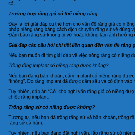
cả.
Trường hợp răng giả có thể niềng răng
Đây là lời giải đáp cụ thể hơn cho vấn đề răng giả có niề
pháp niềng răng bằng cách dịch chuyển răng sứ về đúng vị t
Đảm bảo răng sứ không bị vỡ hoặc không làm ảnh hưởng đế
Giải đáp các câu hỏi chi tiết liên quan đến vấn đề răn
Nếu bạn muốn đi tìm giải đáp về việc trồng răng có niềng 
Trồng răng implant có niềng răng được không?
Nếu bạn đang băn khoăn, cắm implant có niềng răng được kh
“không”. Do răng implant đã được cắm sâu và cố định vào 
Tuy nhiên, đáp án “Có” cho nghi vấn răng giả có niềng đư
chiếc răng implant.
Trồng răng sứ có niềng được không?
Tương tự, nếu bạn đã trồng răng sứ và băn khoăn, trồng ră
răng sứ cả hàm.
Tuy nhiên, nếu bạn đang đặt nghi vấn, lắp răng sứ có niềng