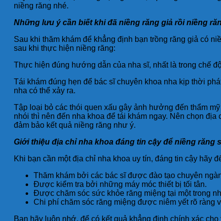
niềng răng nhé.
Những lưu ý cần biết khi đã niềng răng giả rồi niềng ră
Sau khi thăm khám để khẳng định bạn trồng răng giả có ni
sau khi thực hiện niềng răng:
Thực hiện đúng hướng dẫn của nha sĩ, nhất là trong chế độ
Tái khám đúng hẹn để bác sĩ chuyên khoa nha kịp thời phát
nha có thể xảy ra.
Tập loại bỏ các thói quen xấu gây ảnh hưởng đến thẩm mỹ 
nhói thì nên đến nha khoa để tái khám ngay. Nên chọn địa c
đảm bảo kết quả niềng răng như ý.
Giới thiệu địa chỉ nha khoa đáng tin cậy để niềng răng 
Khi bạn cần một địa chỉ nha khoa uy tín, đáng tin cậy hãy
Thăm khám bởi các bác sĩ được đào tạo chuyên ngành
Được kiểm tra bởi những máy móc thiết bị tối tân.
Được chăm sóc sức khỏe răng miệng tại một trong nhữ
Chi phí chăm sóc răng miệng được niêm yết rõ ràng 
Bạn hãy luôn nhớ, để có kết quả khẳng định chính xác cho 