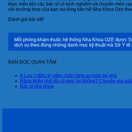
thực hiện bởi các bác sĩ có kinh nghiệm và chuyên môn cao
với trường hợp của bạn vui lòng liên hệ Nha Khoa Oze theo
Đánh giá bài viết
Mỗi phòng khám thuộc hệ thống Nha Khoa OZE được Sở Y
dịch vụ theo đúng những danh mục kỹ thuật mà Sở Y tế
BẠN ĐỌC QUAN TÂM
6 Lưu ý điều trị viêm chân răng an toàn tại nhà
Răng khôn nhổ rồi có mọc lại không? Chuyên gia giả
Bác sĩ nha khoa