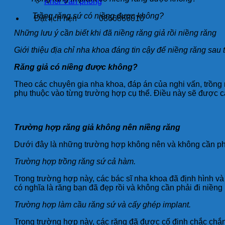
Khối Văn phòng
Trồng răng sứ có niềng được không?
Đặt lịch hẹn
0866866010
Những lưu ý cần biết khi đã niềng răng giả rồi niềng răng
Giới thiệu địa chỉ nha khoa đáng tin cậy để niềng răng sau 
Răng giả có niềng được không?
Theo các chuyên gia nha khoa, đáp án của nghi vấn, trồng 
phụ thuộc vào từng trường hợp cụ thể. Điều này sẽ được c
Trường hợp răng giả không nên niềng răng
Dưới đây là những trường hợp không nên và không cần phải
Trường hợp trồng răng sứ cả hàm.
Trong trường hợp này, các bác sĩ nha khoa đã định hình v
có nghĩa là răng bạn đã đẹp rồi và không cần phải đi niềng
Trường hợp làm cầu răng sứ và cấy ghép implant.
Trong trường hợp này, các răng đã được cố định chắc chắn 