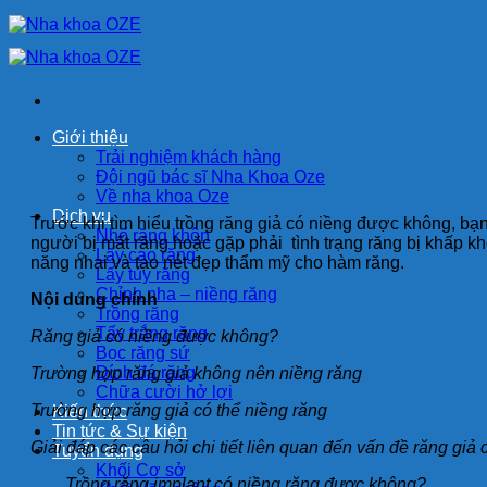
Bỏ
qua
nội
dung
Giới thiệu
Trải nghiệm khách hàng
Đội ngũ bác sĩ Nha Khoa Oze
Về nha khoa Oze
Dịch vụ
Trước khi tìm hiểu trồng răng giả có niềng được không, bạ
Nhổ răng khôn
người bị mất răng hoặc gặp phải tình trạng răng bị khấp 
Lấy cao răng
năng nhai và tạo nét đẹp thẩm mỹ cho hàm răng.
Lấy tủy răng
Chỉnh nha – niềng răng
Nội dung chính
Trồng răng
Tẩy trắng răng
Răng giả có niềng được không?
Bọc răng sứ
Đính đá răng
Trường hợp răng giả không nên niềng răng
Chữa cười hở lợi
Trường hợp răng giả có thể niềng răng
Kiến thức
Tin tức & Sự kiện
Giải đáp các câu hỏi chi tiết liên quan đến vấn đề răng gi
Tuyển dụng
Khối Cơ sở
Trồng răng implant có niềng răng được không?