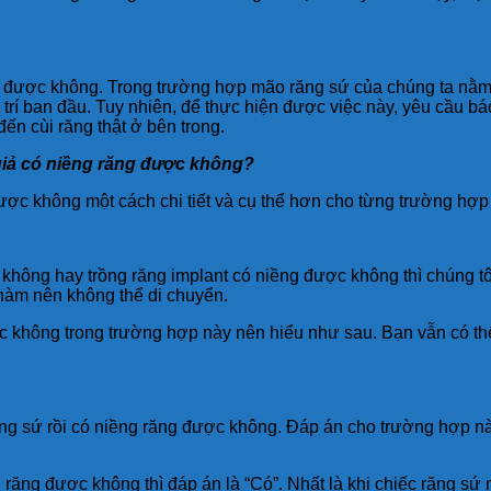
ng được không. Trong trường hợp mão răng sứ của chúng ta nằm
rí ban đầu. Tuy nhiên, để thực hiện được việc này, yêu cầu bá
n cùi răng thật ở bên trong.
g giả có niềng răng được không?
được không một cách chi tiết và cụ thể hơn cho từng trường hợp
ông hay trồng răng implant có niềng được không thì chúng tôi 
hàm nên không thể di chuyển.
ợc không trong trường hợp này nên hiểu như sau. Bạn vẫn có t
ng sứ rồi có niềng răng được không. Đáp án cho trường hợp này
 răng được không thì đáp án là “Có”. Nhất là khi chiếc răng sứ 