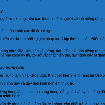
ng
ềng được không, nếu bạn thuộc nhóm người có thể niềng răng t
 ăn luôn tránh các đồ ăn cứng.
 hiện và đưa ra những giải pháp xử lý kịp thời khi cần. Điều 
răng như đẩy lưỡi, cắn vật cứng, dai… Sau 2 tuần niềng răng 
hỉ nha khoa uy tín, cơ sở vật chất hiện đại, tay nghề bác sĩ đ
sau trồng răng
 đến Trung tâm Nha Khoa Oze. Khi thực hiện niềng răng tại Oze 
 chính quy và dày dặn kinh nghiệm thực tế.
ng trung tâm nha khoa sang trọng, đẳng cấp và uy tín hàng đầu
và minh bạch
vấn đề răng giả có niềng được không, cần phải trải qua quy tr