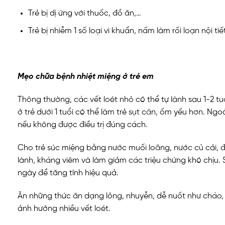
Trẻ bị dị ứng với thuốc, đồ ăn,…
Trẻ bị nhiễm 1 số loại vi khuẩn, nấm làm rối loạn nội ti
Mẹo chữa bệnh nhiệt miệng ở trẻ em
Thông thường, các vết loét nhỏ có thể tự lành sau 1-2 tu
ở trẻ dưới 1 tuổi có thể làm trẻ sụt cân, ốm yếu hơn. Ngoà
nếu không được điều trị đúng cách.
Cho trẻ súc miệng bằng nước muối loãng, nước củ cải, đ
lành, kháng viêm và làm giảm các triệu chứng khó chịu. S
ngày để tăng tính hiệu quả.
Ăn những thức ăn dạng lỏng, nhuyễn, dễ nuốt như cháo
ảnh hưởng nhiều vết loét.