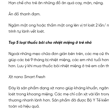
Hạn chế cho trẻ ăn những đồ ăn quá cay, mặn, nóng.
Ăn đồ thanh đạm.
Ngậm mật ong hoặc thấm mật ong lên vị trí loét 2 lần/
trình tự lành vết loét.
Top 5 loại thuốc bôi cho nhiệt miệng ở trẻ nhỏ
Ngoài những mẹo chữa đơn giản bên trên, các mẹ có th
giúp các bé 9 tháng bị nhiệt miệng, các em nhỏ tuổi hơ
hơn. Lưu ý khi mua thuốc bôi nhiệt miệng ở trẻ em cần th
Xịt nano Smart Fresh
Đây là sản phẩm dạng xịt nano giúp kháng khuẩn, ngăn
loét trong khoang miệng. Các mẹ chỉ cần xịt vài lần tron
thương nhanh lành hơn. Sản phẩm đã được Bộ Y Tế kiể
toàn và hiệu quả.