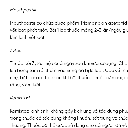
Mouthpaste
Mouthpaste có chứa dược phẩm Triamcinolon acetonid 
vết loét phát triển. Bôi 1 lớp thuốc mỏng 2-3 lần/ngày g
làm lành vết loét.
Zytee
Thuốc bôi Zytee hiệu quả ngay sau khi vừa sử dụng. Cha 
lên bông tăm rồi thấm vào vùng da bị lở loét. Các vết nh
nhẹ, bớt đau rát hơn sau khi bôi thuốc. Thuốc còn được 
răng, viêm lưỡi.
Kamistad
Kamistad lành tính, không gây kích ứng và tác dụng ph
trong thuốc có tác dụng kháng khuẩn, sát trùng và thúc 
thương. Thuốc có thể được sử dụng cho cả người lớn và 