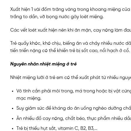
Xuất hiện 1 vài đốm trăng vàng trong khoang miệng của
trắng to dần, vỡ bọng nước gây loét miệng.
Các vết loét xuất hiện nên khi ăn mặn, cay nóng làm đau 
Trẻ quấy khóc, khó chịu, biếng ăn và chảy nhiều nước dã
tiến triển nặng có thể khiến trẻ bị sốt cao, nổi hạch ở cổ.
Nguyên nhân nhiệt miệng ở trẻ
Nhiệt miệng lưỡi ở trẻ em có thể xuất phát từ nhiều ngu
Vô tình cắn phải môi trong, má trong hoặc bị vật cứ
mạc miệng.
Suy giảm sức đề kháng do ăn uống nghèo dưỡng chấ
Ăn nhiều đồ cay nóng, chất béo, thực phẩm nhiều dầ
Trẻ bị thiếu hụt sắt, vitamin C, B2, B3,…