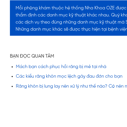
Mỗi phòng khám thuộc hệ thống Nha Khoa OZE được S
thẩm định các danh mục kỹ thuật khác nhau. Quý khá
các dịch vụ theo đúng những danh mục kỹ thuật mà S
Những danh mục khác sẽ được thực hiện tại bệnh viện
BẠN ĐỌC QUAN TÂM
Mách bạn cách phục hồi răng bị mẻ tại nhà
Các kiểu răng khôn mọc lệch gây đau đớn cho bạn
Răng khôn bị lung lay nên xử lý như thế nào? Có nên