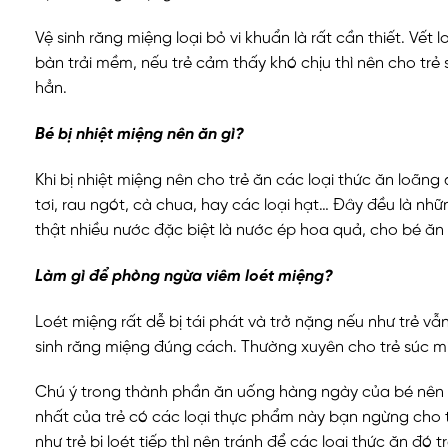
Vệ sinh răng miệng loại bỏ vi khuẩn là rất cần thiết. Vế
bàn trải mềm, nếu trẻ cảm thấy khó chịu thì nên cho trẻ 
hẳn.
Bé bị nhiệt miệng nên ăn gì?
Khi bị nhiệt miệng nên cho trẻ ăn các loại thức ăn loãng
tơi, rau ngót, cà chua, hay các loại hạt… Đây đều là nh
thật nhiều nước đặc biệt là nước ép hoa quả, cho bé ăn
Làm gì để phòng ngừa viêm loét miệng?
Loét miệng rất dễ bị tái phát và trở nặng nếu như trẻ v
sinh răng miệng đúng cách. Thường xuyên cho trẻ súc mi
Chú ý trong thành phần ăn uống hàng ngày của bé nên h
nhất của trẻ có các loại thực phẩm này bạn ngừng cho t
như trẻ bị loét tiếp thì nên tránh để các loại thức ăn đó