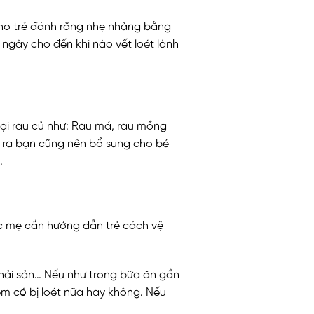
n cho trẻ đánh răng nhẹ nhàng bằng
1 ngày cho đến khi nào vết loét lành
loại rau củ như: Rau má, rau mồng
ài ra bạn cũng nên bổ sung cho bé
.
các mẹ cần hướng dẫn trẻ cách vệ
 hải sản… Nếu như trong bữa ăn gần
em có bị loét nữa hay không. Nếu