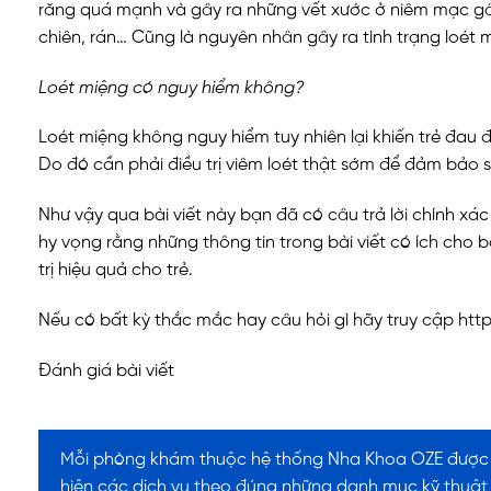
răng quá mạnh và gây ra những vết xước ở niêm mạc gây 
chiên, rán… Cũng là nguyên nhân gây ra tình trạng loét 
Loét miệng có nguy hiểm không?
Loét miệng không nguy hiểm tuy nhiên lại khiến trẻ đau 
Do đó cần phải điều trị viêm loét thật sớm để đảm bảo 
Như vậy qua bài viết này bạn đã có câu trả lời chính xá
hy vọng rằng những thông tin trong bài viết có ích cho
trị hiệu quả cho trẻ.
Nếu có bất kỳ thắc mắc hay câu hỏi gì hãy truy cập http
Đánh giá bài viết
Mỗi phòng khám thuộc hệ thống Nha Khoa OZE được S
hiện các dịch vụ theo đúng những danh mục kỹ thuật 