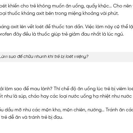
ị loét khiến cho trẻ không muốn ăn uống, quấy khóc… Cho nên v
oại thuốc kháng axit bên trong miệng khoảng vài phút.
kháng axit lên vết loét để thuốc tan dần. Việc làm này có thể l
ofen đây đều là thuốc giúp trẻ giảm đau nhất là lúc ngủ.
Làm sao để chữa nhanh khi trẻ bị loét miệng?
i làm sao để mau lành? Thì chế độ ăn uống lúc trẻ bị viêm lo
t như là súp, cháo hay các loại nước uống hạ nhiệt như nước 
ều dầu mỡ như các món kho, món chiên, nướng… Tránh ăn các l
rẻ dễ ăn và tránh trẻ bị đau.