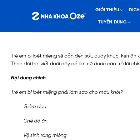
Bỏ
GIỚI THIỆU
DỊCH
qua
nội
TUYỂN DỤNG
dung
Trẻ em bị loét miệng sẽ dẫn đến sốt, quấy khóc, kén ăn 
Theo dõi bài viết dưới đây để tìm có được câu trả lời chí
Nội dung chính
Trẻ em bị loét miệng phải làm sao cho mau khỏi?
Giảm đau
Chế độ ăn
Vệ sinh răng miệng