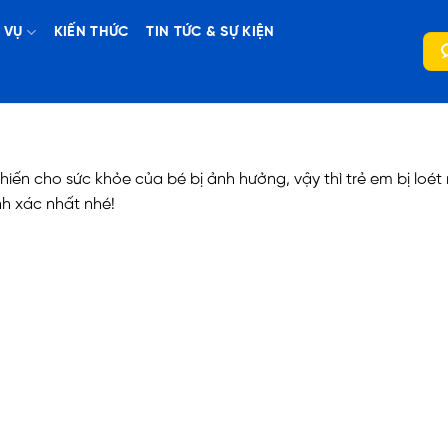
 VỤ
KIẾN THỨC
TIN TỨC & SỰ KIỆN
khiến cho sức khỏe của bé bị ảnh hưởng, vậy thì trẻ em bị loé
nh xác nhất nhé!