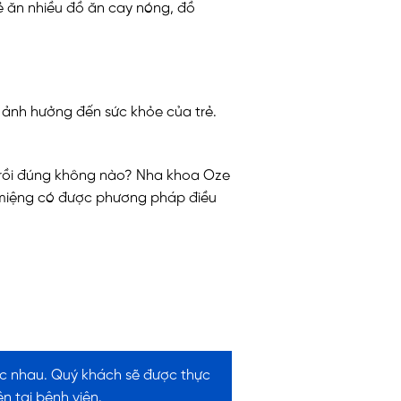
ẻ ăn nhiều đồ ăn cay nóng, đồ
à ảnh hưởng đến sức khỏe của trẻ.
h” rồi đúng không nào? Nha khoa Oze
ét miệng có được phương pháp điều
c nhau. Quý khách sẽ được thực
 tại bệnh viện.