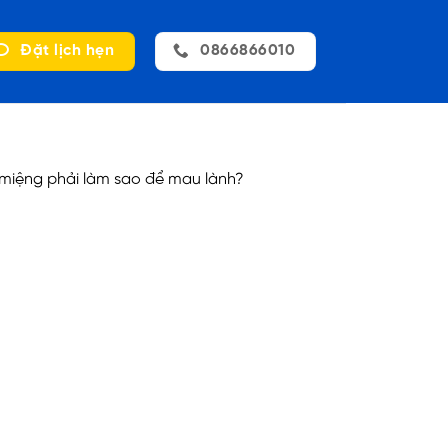
Đặt lịch hẹn
0866866010
t miệng phải làm sao để mau lành?