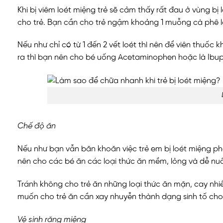
Khi bị viêm loét miệng trẻ sẽ cảm thấy rất đau ở vùng b
cho trẻ. Bạn cần cho trẻ ngậm khoảng 1 muỗng cà phê l
Nếu như chỉ có từ 1 đến 2 vết loét thì nên để viên thuốc 
ra thì bạn nên cho bé uống Acetaminophen hoặc là Ibupr
Chế độ ăn
Nếu như bạn vẫn băn khoăn việc trẻ em bị loét miệng phả
nên cho các bé ăn các loại thức ăn mềm, lỏng và dễ nuố
Tránh không cho trẻ ăn những loại thức ăn mặn, cay nhi
muốn cho trẻ ăn cần xay nhuyễn thành dạng sinh tố cho t
Vệ sinh răng miệng