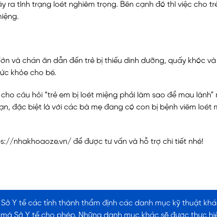
ra tình trạng loét nghiêm trọng. Bên cạnh đó thì việc cho tr
miệng.
đớn và chán ăn dẫn đến trẻ bị thiếu dinh dưỡng, quấy khóc v
sức khỏe cho bé.
c cho câu hỏi “trẻ em bị loét miệng phải làm sao để mau làn
 bạn, đặc biệt là với các bà mẹ đang có con bị bệnh viêm lo
s://nhakhoaoze.vn/ để được tư vấn và hỗ trợ chi tiết nhé!
ở Y tế các tỉnh thành thẩm định các danh mục kỹ thuật khá
mà Sở Y tế cho phép. Những danh mục khác sẽ được thực hiện