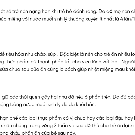
t loét sẽ trở nên nặng hơn khi trẻ bỏ đánh răng. Do đó mẹ nê
súc miệng với nước muối sinh lý thường xuyên ít nhất là 4 lần/
 dễ tiêu hóa như cháo, súp… Đặc biệt là nên cho trẻ ăn nhiều 
ững thực phẩm có thành phần tốt cho việc lành vết loét. Ngo
 sữa chua sau bữa ăn cũng là cách giúp nhiệt miệng mau khỏi
ẫn giữ các thói quen gây hại như đã nêu ở phần trên. Do đó 
ệng bằng nước muối sinh lý dù đã khỏi hẳn.
ạn chế các loại thực phẩm có vị chua hay các loại đậu hay
rẻ ăn chúng trong vòng 2 tuần và sau đó thử cho trẻ ăn lại x
 trong khẩu phần ăn của bé sau này.