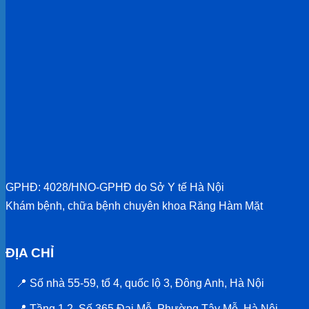
GPHĐ: 4028/HNO-GPHĐ do Sở Y tế Hà Nội
Khám bệnh, chữa bệnh chuyên khoa Răng Hàm Mặt
ĐỊA CHỈ
📍 Số nhà 55-59, tổ 4, quốc lộ 3, Đông Anh, Hà Nội
📍 Tầng 1,2, Số 365 Đại Mỗ, Phường Tây Mỗ, Hà Nội