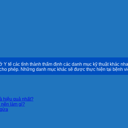
 tế các tỉnh thành thẩm định các danh mục kỹ thuật khác nha
 cho phép. Những danh mục khác sẽ được thực hiện tại bệnh vi
là hiệu quả nhất?
 nên làm gì?
Ngừa