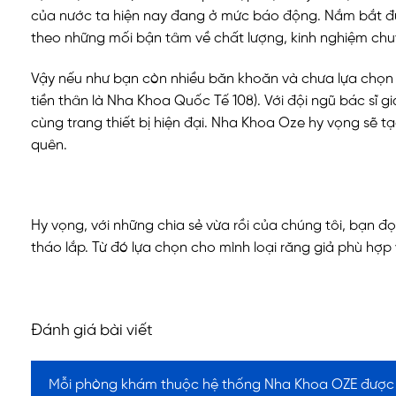
của nước ta hiện nay đang ở mức báo động. Nắm bắt đư
theo những mối bận tâm về chất lượng, kinh nghiệm ch
Vậy nếu như bạn còn nhiều băn khoăn và chưa lựa chọn
tiền thân là Nha Khoa Quốc Tế 108). Với đội ngũ bác sĩ 
cùng trang thiết bị hiện đại. Nha Khoa Oze hy vọng sẽ 
quên.
Hy vọng, với những chia sẻ vừa rồi của chúng tôi, bạn đ
tháo lắp. Từ đó lựa chọn cho mình loại răng giả phù hợp 
Đánh giá bài viết
Mỗi phòng khám thuộc hệ thống Nha Khoa OZE được S