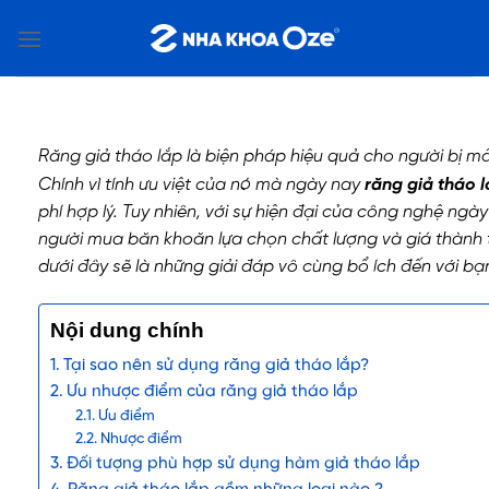
Bỏ
qua
nội
dung
Răng giả tháo lắp là biện pháp hiệu quả cho người bị m
Chính vì tính ưu việt của nó mà ngày nay
răng giả tháo 
phí hợp lý. Tuy nhiên, với sự hiện đại của công nghệ ngày
người mua băn khoăn lựa chọn chất lượng và giá thành tố
dưới đây sẽ là những giải đáp vô cùng bổ ích đến với bạ
Nội dung chính
Tại sao nên sử dụng răng giả tháo lắp?
Ưu nhược điểm của răng giả tháo lắp
Ưu điểm
Nhược điểm
Đối tượng phù hợp sử dụng hàm giả tháo lắp