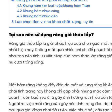
Răng giả tháo lắp gồm những loại nào ?
Khung hàm kim loại hoặc khung hàm Titan
Khung hàm nhựa cứng
Khung hàm nhựa dẻo
Lựa chọn đơn vị nha khoa chất lượng, uy tín
Tại sao nên sử dụng răng giả tháo lắp?
Răng giả tháo lắp là giải pháp hiệu quả cho người mất
nhất hiện nay. Không mất quá nhiều chi phí để phục h
nhai tạo nên tính ưu việt riêng của hàm tháo lắp răng 
nụ cười trắng sáng.
Một hàm răng không đầy đặn do mất và rụng răng khiến
phải tình trạng này không chỉ gặp phải những mặc cảm v
quanh, luôn buồn và ủ rũ gây ảnh hưởng rất nhiều đến t
Ngoài ra, việc mất răng còn gây nên tình trạng đau dạ 
dai qua giai đoạn nhai đầu tiên. Việc phục hồi, cấy tạo h