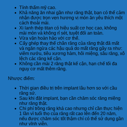
Tính thẩm mỹ cao.
Khả năng ăn nhai gần như răng thật, bạn có thể cảm
nhận được trọn vẹn hương vị món ăn yêu thích một
cách thoải mái.
Xi lanh thép titan có hiệu suất cơ học cao, không
mài mòn và không rỉ sét, tuyệt đối an toàn.
Vừa vặn hoàn hảo với cơ thể.
Cấy ghép thay thế chân răng của răng thật đã mất
và ngăn ngừa các hậu quả do mất răng gây ra như:
viêm nướu, tiêu xương hàm, hôi miệng, sâu răng, xô
lệch các răng kế cận.
Không cần mài 2 răng thật kế cận, hạn chế tối đa
nguy cơ mất thêm răng.
Nhược điểm:
Thời gian điều trị trên implant lâu hơn so với cầu
răng sứ.
Sau khi đặt implant, bạn cần chăm sóc răng miệng
như răng thật.
Chi phí trồng răng khá cao nhưng chỉ cần thực hiện
1 lần vì tuổi thọ của răng rất cao lên đến 20 năm,
nếu được chăm sóc tốt thậm chí có thể sử dụng gần
như vĩnh viễn.