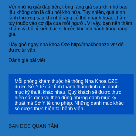
Với những giải đáp trên, trồng răng giả sau khi nhổ bao
lâu không còn là câu hỏi khó nữa. Tuy nhiên, quá trình
lành thương sau khi nhổ răng có thể nhanh hoặc chậm,
tùy thuộc vào cơ địa của mỗi người. Vì vậy, bạn nên thăm
khám và hỏi ý kiến ​​bác sĩ trước khi tiến hành trồng răng
giả.
Hãy ghé ngay nha khoa Oze http://nhakhoaoze.vn/ để
được tư vấn.
Đánh giá bài viết
Mỗi phòng khám thuộc hệ thống Nha Khoa OZE
được Sở Y tế các tỉnh thành thẩm định các danh
mục kỹ thuật khác nhau. Quý khách sẽ được thực
hiện các dịch vụ theo đúng những danh mục kỹ
thuật mà Sở Y tế cho phép. Những danh mục khác
sẽ được thực hiện tại bệnh viện.
BẠN ĐỌC QUAN TÂM