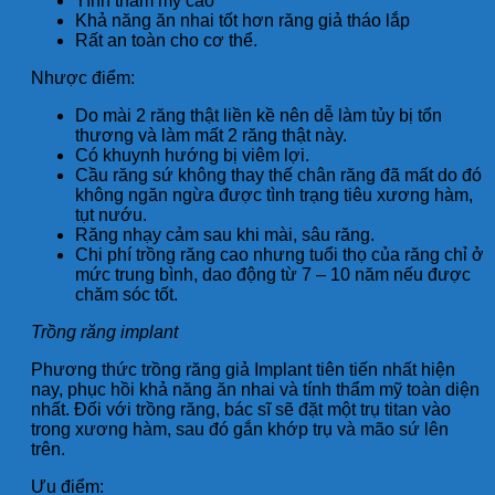
Tính thẩm mỹ cao
Khả năng ăn nhai tốt hơn răng giả tháo lắp
Rất an toàn cho cơ thể.
Nhược điểm:
Do mài 2 răng thật liền kề nên dễ làm tủy bị tổn
thương và làm mất 2 răng thật này.
Có khuynh hướng bị viêm lợi.
Cầu răng sứ không thay thế chân răng đã mất do đó
không ngăn ngừa được tình trạng tiêu xương hàm,
tụt nướu.
Răng nhạy cảm sau khi mài, sâu răng.
Chi phí trồng răng cao nhưng tuổi thọ của răng chỉ ở
mức trung bình, dao động từ 7 – 10 năm nếu được
chăm sóc tốt.
Trồng răng implant
Phương thức trồng răng giả Implant tiên tiến nhất hiện
nay, phục hồi khả năng ăn nhai và tính thẩm mỹ toàn diện
nhất. Đối với trồng răng, bác sĩ sẽ đặt một trụ titan vào
trong xương hàm, sau đó gắn khớp trụ và mão sứ lên
trên.
Ưu điểm: