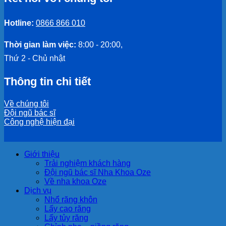
Hotline:
0866 866 010
Thời gian làm việc:
8:00 - 20:00,
Thứ 2 - Chủ nhật
Thông tin chi tiết
Về chúng tôi
Đội ngũ bác sĩ
Công nghệ hiện đại
Giới thiệu
Trải nghiệm khách hàng
Đội ngũ bác sĩ Nha Khoa Oze
Về nha khoa Oze
Dịch vụ
Nhổ răng khôn
Lấy cao răng
Lấy tủy răng