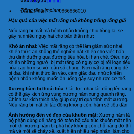
Cầu răng sứ
Khối Văn phòng
Trồng răng implant
Đặt lịch hẹn
0866866010
Hậu quả của việc mất răng mà không trồng răng giả
Nếu răng bị mất mà bệnh nhân không chịu trồng lại sẽ
gây ra nhiều nguy hại cho bản thân như:
Khó ăn nhai:
Việc mất răng có thể làm giảm sức nhai,
khiến thức ăn không thể nghiền nát khiến cho việc hấp
thụ dinh dưỡng qua đường tiêu hóa bị hạn chế. Điều này
khiến những người bị mất răng có nguy cơ bị rối loạn tiêu
hóa cao hơn so với dân số chung. Nơi mất răng cũng dễ
bị đau khi nhét thức ăn vào, cảm giác đau nhức khiến
bệnh nhân không muốn ăn uống gây suy nhược cơ thể.
Xương hàm bị thoái hóa:
Các lực nhai tác động lên răng
có thể gây kích ứng vùng xương hàm xung quanh răng.
Chính sự kích thích này giúp duy trì quá trình mất xương.
Nếu răng bị mất thì tác động không còn, hàm sẽ tiêu dần.
Ảnh hưởng đến vẻ đẹp của khuôn mặt:
Xương hàm là
bộ phận dùng để nâng đỡ toàn bộ cấu trúc khuôn mặt nên
một khi xương hàm bị phá hủy không còn chỗ nâng đỡ thì
má và môi sẽ chảy xệ, xuất hiện nhiều nếp nhăn, làm cho