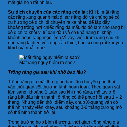
mặt già hơn rất nhiều.
Sự dịch chuyển của các răng còn lại:
Khi bị mất răng,
các răng xung quanh mất đi sự nâng đỡ và chúng sẽ có
xu hướng xê dịch, di chuyển ra xa nhau để lấp đầy
khoảng trống nơi chiếc răng đã mất, do đó làm cho răng bị
xô dịch ra khỏi vị trí ban đầu và có khả năng bị khấp
khểnh hoặc răng mọc lệch.Vì vậy, việc trám răng sau khi
nhổ răng là điều vô cùng cần thiết, bác sĩ cũng rất khuyến
khích và nhắc nhở.
Mất răng nguy hiểm ra sao?
Trồng răng giả sau khi nhổ bao lâu?
Trồng răng giả mất thời gian bao lâu chủ yếu phụ thuộc
vào thời gian vết thương lành hoàn toàn. Theo quan sát
lâm sàng, khoảng 1 tuần sau khi nhổ răng, mô tủy ở ổ
răng bắt đầu hình thành, ổ răng có thể phục hồi sau 1 – 2
tháng. Nhưng đến thời điểm này, chụp X-quang vẫn có
thể nhìn thấy viền khay, sau khoảng 3-6 tháng xương mới
có thể hình thành trở lại.
Trong trường hợp bình thường, thời gian trồng răng giả