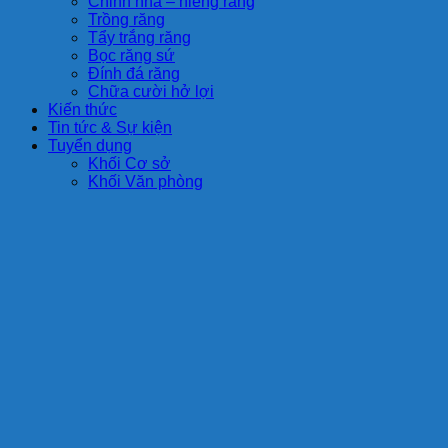
Chỉnh nha – niềng răng
Trồng răng
Tẩy trắng răng
Bọc răng sứ
Đính đá răng
Chữa cười hở lợi
Kiến thức
Tin tức & Sự kiện
Tuyển dụng
Khối Cơ sở
Khối Văn phòng