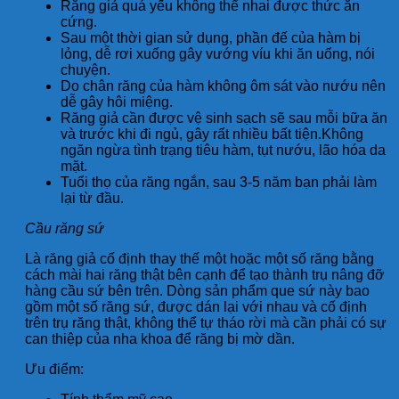
Răng giả quá yếu không thể nhai được thức ăn
cứng.
Sau một thời gian sử dụng, phần đế của hàm bị
lỏng, dễ rơi xuống gây vướng víu khi ăn uống, nói
chuyện.
Do chân răng của hàm không ôm sát vào nướu nên
dễ gây hôi miệng.
Răng giả cần được vệ sinh sạch sẽ sau mỗi bữa ăn
và trước khi đi ngủ, gây rất nhiều bất tiện.Không
ngăn ngừa tình trạng tiêu hàm, tụt nướu, lão hóa da
mặt.
Tuổi thọ của răng ngắn, sau 3-5 năm bạn phải làm
lại từ đầu.
Cầu răng sứ
Là răng giả cố định thay thế một hoặc một số răng bằng
cách mài hai răng thật bên cạnh để tạo thành trụ nâng đỡ
hàng cầu sứ bên trên. Dòng sản phẩm que sứ này bao
gồm một số răng sứ, được dán lại với nhau và cố định
trên trụ răng thật, không thể tự tháo rời mà cần phải có sự
can thiệp của nha khoa để răng bị mờ dần.
Ưu điểm: