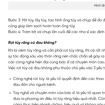
Hình ả
Bước 3: Mở tủy, lấy tủy, tạo hình ống tủy và chụp để đo
cũng giúp làm sạch hoàn toàn ống tủy.
Bước 4: Trám bít và chụp lần cuối để các nha sĩ xác địn
Rút tủy răng có đau không?
Khi bị viêm tủy răng và cần phải rút tủy răng, thì có rấ
sự tác động sâu vào thân răng nên chắc chắn sẽ gây ra đ
các công nghệ hiện đại cùng bác sĩ có chuyên môn cao.
Việc rút tủy có đau không phụ thuộc chủ yếu vào 3 yếu t
Công nghệ rút tủy: là yếu tố quyết định đến các thao
đau đớn cho người bệnh.
Tay nghề và chuyên môn của bác sĩ: là yếu tố quan tr
đưa ra phương án điều trị tủy răng hiệu quả nhất. Cũn
càng thực hiện nhanh chóng, hiệu quả và không gây 