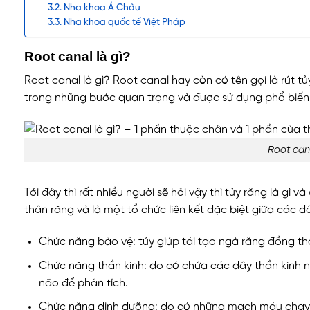
Nha khoa Á Châu
Nha khoa quốc tế Việt Pháp
Root canal là gì?
Root canal là gì? Root canal hay còn có tên gọi là rút
trong những bước quan trọng và được sử dụng phổ biến t
Root can
Tới đây thì rất nhiều người sẽ hỏi vậy thì tủy răng là g
thân răng và là một tổ chức liên kết đặc biệt giữa các
Chức năng bảo vệ: tủy giúp tái tạo ngà răng đồng th
Chức năng thần kinh: do có chứa các dây thần kinh n
não để phân tích.
Chức năng dinh dưỡng: do có những mạch máu chạy b