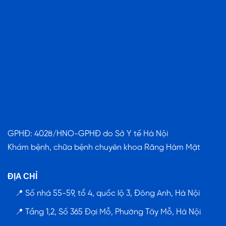
GPHĐ: 4028/HNO-GPHĐ do Sở Y tế Hà Nội
Khám bệnh, chữa bệnh chuyên khoa Răng Hàm Mặt
ĐỊA CHỈ
📍 Số nhà 55-59, tổ 4, quốc lộ 3, Đông Anh, Hà Nội
📍 Tầng 1,2, Số 365 Đại Mỗ, Phường Tây Mỗ, Hà Nội