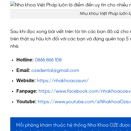
Nha khoa Việt Pháp luôn là
Sau khi đọc xong bài viết trên tôi tin các bạn đã có cho
trên thật sự hữu ích đối với các bạn và đứng quên top 5
nhé.
Hotline:
0866 866 108
Email:
ozedental@gmail.com
Website:
https://nhakhoaoze.vn/
Fanpage:
https://www.facebook.com/nhakhoaoze.v
Youtube:
https://www.youtube.com/@NhakhoaOze.of
Mỗi phòng khám thuộc hệ thống Nha Khoa OZE được S