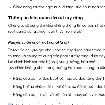
Chức năng tái tạo ngà: nuôi dưỡng, sửa chữa ngà ră
Thông tin liên quan tới rút tủy răng
Chúng ta sẽ cùng tìm hiểu những thông tin cơ bản nhất đ
root canal đúng chuẩn cần thực hiện là gì?
Nguyên nhân phải root canal là gì?
Theo các chuyên gia nha khoa thì tủy được nằm trong răn
thương và chúng ta cũng cần phải rút tủy răng, dưới đây
lực chỉnh hình sai, các bệnh lý vùng miệng, hóa chất…
Tuy nhiên không phải trong trường hợp nào chúng ta cũng 
Răng của bạn bị đau buốt và mức độ đau tăng dần hằ
Răng bị đau nhức mỗi khi về đêm, có đôi khi còn đa
Răng của bạn bị yếu và trở nên rất nhạy cảm với thứ