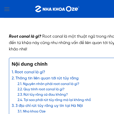
Bỏ
qua
nội
dung
Root canal là gì
?
Root canal là một thuật ngữ trong nha
đến từ khóa này cũng như những vấn đề liên quan tới tủ
khảo nhé!
Nội dung chính
Root canal là gì?
Thông tin liên quan tới rút tủy răng
Nguyên nhân phải root canal là gì?
Quy trình root canal là gì?
Rút tủy răng có đau không?
Tại sao phải rút tủy răng mà lại không nhổ
3 địa chỉ rút tủy răng uy tín tại Hà Nội
Nha khoa Oze