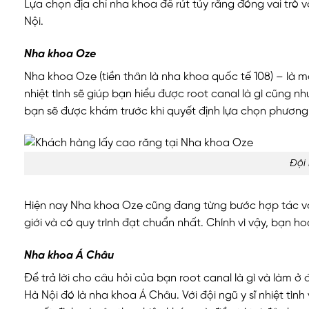
Lựa chọn địa chỉ nha khoa để rút tủy răng đóng vai trò vô
Nội.
Nha khoa Oze
Nha khoa Oze (tiền thân là nha khoa quốc tế 108) – là m
nhiệt tình sẽ giúp bạn hiểu được root canal là gì cũng 
bạn sẽ được khám trước khi quyết định lựa chọn phương p
Đội 
Hiện nay Nha khoa Oze cũng đang từng bước hợp tác với 
giới và có quy trình đạt chuẩn nhất. Chính vì vậy, bạn h
Nha khoa Á Châu
Để trả lời cho câu hỏi của bạn root canal là gì và làm 
Hà Nội đó là nha khoa Á Châu. Với đội ngũ y sĩ nhiệt tì