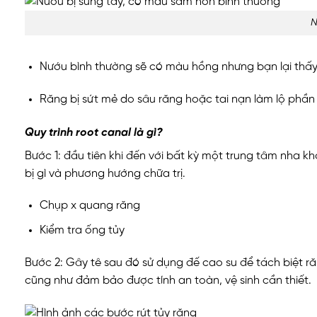
N
Nướu bình thường sẽ có màu hồng nhưng bạn lại thấy
Răng bị sứt mẻ do sâu răng hoặc tai nạn làm lộ phần
Quy trình root canal là gì?
Bước 1: đầu tiên khi đến với bất kỳ một trung tâm nha 
bị gì và phương hướng chữa trị.
Chụp x quang răng
Kiểm tra ống tủy
Bước 2: Gây tê sau đó sử dụng đế cao su để tách biệt ră
cũng như đảm bảo được tính an toàn, vệ sinh cần thiết.