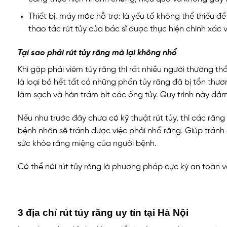
Thiết bị, máy móc hỗ trợ: là yếu tố không thể thiếu 
thao tác rút tủy của bác sĩ được thực hiện chính xác 
Tại sao phải rút tủy răng mà lại không nhổ
Khi gặp phải viêm tủy răng thì rất nhiều người thường th
là loại bỏ hết tất cả những phần tủy răng đã bị tổn thươ
làm sạch và hàn trám bít các ống tủy. Quy trình này đả
Nếu như trước đây chưa có kỹ thuật rút tủy, thì các răng
bệnh nhân sẽ tránh được việc phải nhổ răng. Giúp tránh
sức khỏe răng miệng của người bệnh.
Có thể nói rút tủy răng là phương pháp cực kỳ an toàn và
3 địa chỉ rút tủy răng uy tín tại Hà Nội