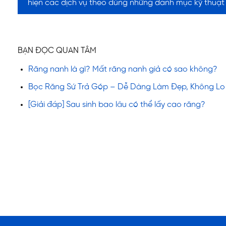
hiện các dịch vụ theo đúng những danh mục kỹ thuật 
BẠN ĐỌC QUAN TÂM
Răng nanh là gì? Mất răng nanh giả có sao không?
Bọc Răng Sứ Trả Góp – Dễ Dàng Làm Đẹp, Không Lo 
[Giải đáp] Sau sinh bao lâu có thể lấy cao răng?