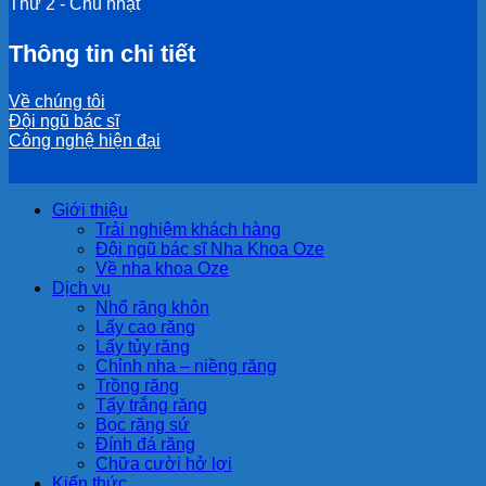
Thứ 2 - Chủ nhật
Thông tin chi tiết
Về chúng tôi
Đội ngũ bác sĩ
Công nghệ hiện đại
Giới thiệu
Trải nghiệm khách hàng
Đội ngũ bác sĩ Nha Khoa Oze
Về nha khoa Oze
Dịch vụ
Nhổ răng khôn
Lấy cao răng
Lấy tủy răng
Chỉnh nha – niềng răng
Trồng răng
Tẩy trắng răng
Bọc răng sứ
Đính đá răng
Chữa cười hở lợi
Kiến thức