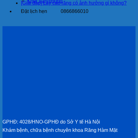
Khối Văn phòng
[Giải đáp] Lấy cao răng có ảnh hưởng gì không?
Đặt lịch hẹn
0866866010
GPHĐ: 4028/HNO-GPHĐ do Sở Y tế Hà Nội
Khám bệnh, chữa bệnh chuyên khoa Răng Hàm Mặt