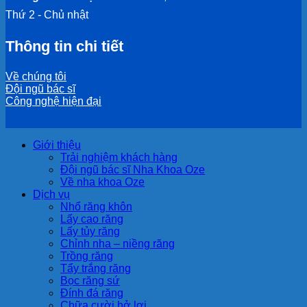
Thứ 2 - Chủ nhật
Thông tin chi tiết
Về chúng tôi
Đội ngũ bác sĩ
Công nghệ hiện đại
Giới thiệu
Trải nghiệm khách hàng
Đội ngũ bác sĩ Nha Khoa Oze
Về nha khoa Oze
Dịch vụ
Nhổ răng khôn
Lấy cao răng
Lấy tủy răng
Chỉnh nha – niềng răng
Trồng răng
Tẩy trắng răng
Bọc răng sứ
Đính đá răng
Chữa cười hở lợi