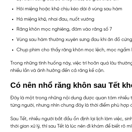
Hôi miệng hoặc khó chịu kéo dài ở vùng sau hàm
Há miệng khó, nhai đau, nuốt vướng
Răng khôn mọc nghiêng, đâm vào răng số 7
Vùng sau hàm thường xuyên sưng đau khi ăn đồ cứn
Chụp phim cho thấy răng khôn mọc lệch, mọc ngầm 
Trong những tình huống này, việc trì hoãn quá lâu thường
nhiều lần và ảnh hưởng đến cả răng kế cận.
Có nên nhổ răng khôn sau Tết k
Đây là một trong những nội dung được quan tâm nhiều tr
từng người, nhưng nhìn chung đây là thời điểm phù hợp đ
Sau Tết, nhiều người bắt đầu ổn định lại lịch làm việc,
thời gian xử lý, thì sau Tết là lúc nên đi khám để biết rõ