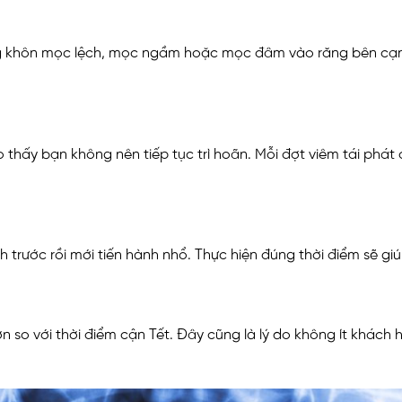
ng khôn mọc lệch, mọc ngầm hoặc mọc đâm vào răng bên cạnh,
o thấy bạn không nên tiếp tục trì hoãn. Mỗi đợt viêm tái phá
 trước rồi mới tiến hành nhổ. Thực hiện đúng thời điểm sẽ giúp
ơn so với thời điểm cận Tết. Đây cũng là lý do không ít khách