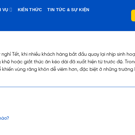
H VỤ
KIẾN THỨC
TIN TỨC & SỰ KIỆN
 nghỉ Tết, khi nhiều khách hàng bắt đầu quay lại nhịp sinh ho
khó hoặc giắt thức ăn kéo dài đã xuất hiện từ trước đó. Trong 
 khiến vùng răng khôn dễ viêm hơn, đặc biệt ở những trường 
 nào?