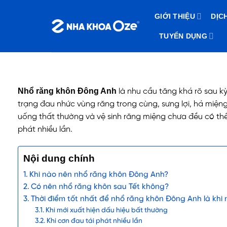
Bỏ
GIỚI THIỆU
DỊC
qua
nội
TUYỂN DỤNG
dung
Nhổ răng khôn Đông Anh
là nhu cầu tăng khá rõ sau kỳ
trạng đau nhức vùng răng trong cùng, sưng lợi, há miệng 
uống thất thường và vệ sinh răng miệng chưa đều có thể
phát nhiều lần.
Nội dung chính
Khi nào nên nhổ răng khôn Đông Anh?
Có nên nhổ răng khôn sau Tết không?
Thời điểm tốt nhất để nhổ răng khôn Đông Anh là khi
Khi mới xuất hiện dấu hiệu bất thường
Khi cơn đau tái phát nhiều lần