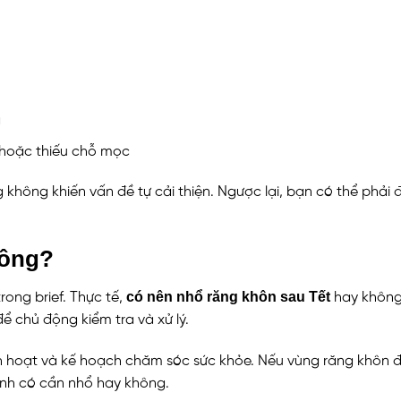
g
hoặc thiếu chỗ mọc
 không khiến vấn đề tự cải thiện. Ngược lại, bạn có thể phải 
hông?
có nên nhổ răng khôn sau Tết
ong brief. Thực tế,
hay không 
ể chủ động kiểm tra và xử lý.
 sinh hoạt và kế hoạch chăm sóc sức khỏe. Nếu vùng răng khôn
 mình có cần nhổ hay không.