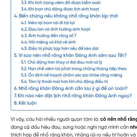
Khi tình trạng viêm đã được kiểm soát
Khi bạn chủ động được lịch sinh hoạt
Biến chứng nếu không nhổ răng khôn kịp thời
Viêm lợi trùm tái đi tái lại
Đau lan và ảnh hưởng sinh hoạt
Ảnh hưởng đến răng số 7
Hôi miệng và khó vệ sinh
Điều trị phức tạp hơn nếu để kéo dài
Vì sao nên nhổ răng khôn Đông Anh sớm sau Tết?
Chủ động hơn thay vì đợi đau mới xử lý
Hạn chế viêm tái phát trong những tháng tiếp theo
Ổn định kế hoạch chăm sóc sức khỏe răng miệng
Tâm lý thoải mái hơn khi chủ động điều trị
Nhổ răng khôn Đông Anh cần lưu ý gì để an toàn?
Khi nào nên đặt lịch nhổ răng khôn Đông Anh ngay?
Kết luận
có nên nhổ răn
Vì vậy, câu hỏi nhiều người quan tâm là:
nh
đang có dấu hiệu đau, sưng hoặc nghi ngờ mình cần
thích hợp để nhổ răng khôn, những rủi ro nếu trì hoãn và 