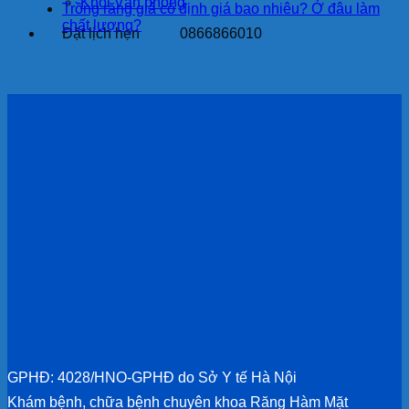
Khối Văn phòng
Trồng răng giả cố định giá bao nhiêu? Ở đâu làm
chất lượng?
Đặt lịch hẹn
0866866010
GPHĐ: 4028/HNO-GPHĐ do Sở Y tế Hà Nội
Khám bệnh, chữa bệnh chuyên khoa Răng Hàm Mặt