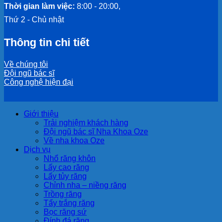
Thời gian làm việc:
8:00 - 20:00,
Thứ 2 - Chủ nhật
Thông tin chi tiết
Về chúng tôi
Đội ngũ bác sĩ
Công nghệ hiện đại
Giới thiệu
Trải nghiệm khách hàng
Đội ngũ bác sĩ Nha Khoa Oze
Về nha khoa Oze
Dịch vụ
Nhổ răng khôn
Lấy cao răng
Lấy tủy răng
Chỉnh nha – niềng răng
Trồng răng
Tẩy trắng răng
Bọc răng sứ
Đính đá răng