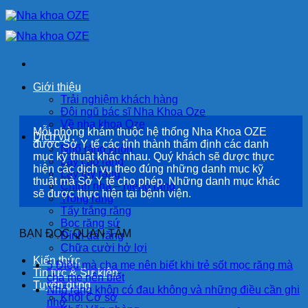
Bỏ
qua
nội
dung
Giới thiệu
Trải nghiệm khách hàng
Đội ngũ bác sĩ Nha Khoa Oze
Về nha khoa Oze
Mỗi phòng khám thuộc hệ thống Nha Khoa OZE
Dịch vụ
được Sở Y tế các tỉnh thành thẩm định các danh
Nhổ răng khôn
mục kỹ thuật khác nhau. Quý khách sẽ được thực
Lấy cao răng
hiện các dịch vụ theo đúng những danh mục kỹ
Lấy tủy răng
thuật mà Sở Y tế cho phép. Những danh mục khác
Chỉnh nha – niềng răng
sẽ được thực hiện tại bệnh viện.
Trồng răng
Tẩy trắng răng
Bọc răng sứ
BẠN ĐỌC QUAN TÂM
Đính đá răng
Chữa cười hở lợi
Kiến thức
5 Điều mà cha mẹ nên biết khi trẻ sốt mọc răng mà
Tin tức & Sự kiện
cha mẹ nên biết
Tuyển dụng
Nhổ răng khôn có đau không và những điều cần ghi
Khối Cơ sở
nhớ