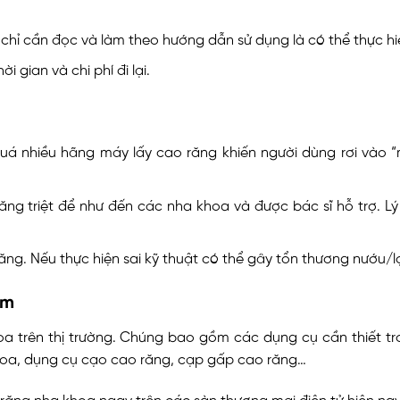
chỉ cần đọc và làm theo hướng dẫn sử dụng là có thể thực hi
i gian và chi phí đi lại.
quá nhiều hãng máy lấy cao răng khiến người dùng rơi vào “
ăng triệt để như đến các nha khoa và được bác sĩ hỗ trợ. Lý
ng. Nếu thực hiện sai kỹ thuật có thể gây tổn thương nướu/lợ
ám
a trên thị trường. Chúng bao gồm các dụng cụ cần thiết tr
hoa, dụng cụ cạo cao răng, cạp gấp cao răng…