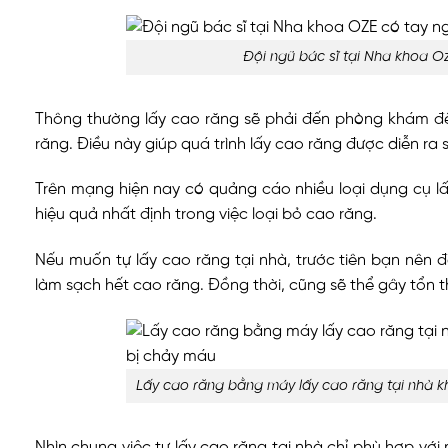
Đội ngũ bác sĩ tại Nha khoa O
Thông thường lấy cao răng sẽ phải đến phòng khám để c
răng. Điều này giúp quá trình lấy cao răng được diễn ra 
Trên mạng hiện nay có quảng cáo nhiều loại dụng cụ lấ
hiệu quả nhất định trong việc loại bỏ cao răng.
Nếu muốn tự lấy cao răng tại nhà, trước tiên bạn nên 
làm sạch hết cao răng. Đồng thời, cũng sẽ thể gây tổn 
Lấy cao răng bằng máy lấy cao răng tại nhà k
Nhìn chung việc tự lấy cao răng tại nhà chỉ phù hợp v