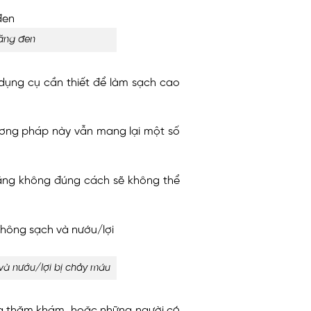
răng đen
 dụng cụ cần thiết để làm sạch cao
hương pháp này vẫn mang lại một số
 răng không đúng cách sẽ không thể
và nướu/lợi bị chảy máu
hoa thăm khám, hoặc những người có