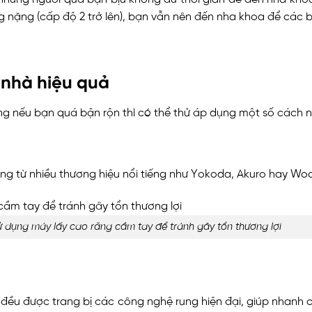
 nặng (cấp độ 2 trở lên), bạn vẫn nên đến nha khoa để các bác
 nhà hiệu quả
ng nếu bạn quá bận rộn thì có thể thử áp dụng một số cách n
răng từ nhiều thương hiệu nổi tiếng như Yokoda, Akuro hay Wo
 dụng máy lấy cao răng cầm tay để tránh gây tổn thương lợi
đều được trang bị các công nghệ rung hiện đại, giúp nhanh 