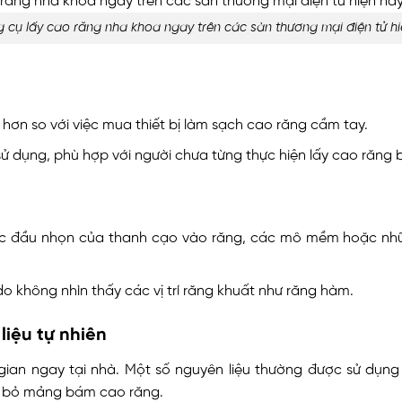
 cụ lấy cao răng nha khoa ngay trên các sàn thương mại điện tử hi
hơn so với việc mua thiết bị làm sạch cao răng cầm tay.
ử dụng, phù hợp với người chưa từng thực hiện lấy cao răng 
 chọc đầu nhọn của thanh cạo vào răng, các mô mềm hoặc n
o không nhìn thấy các vị trí răng khuất như răng hàm.
liệu tự nhiên
an ngay tại nhà. Một số nguyên liệu thường được sử dụng 
i bỏ mảng bám cao răng.