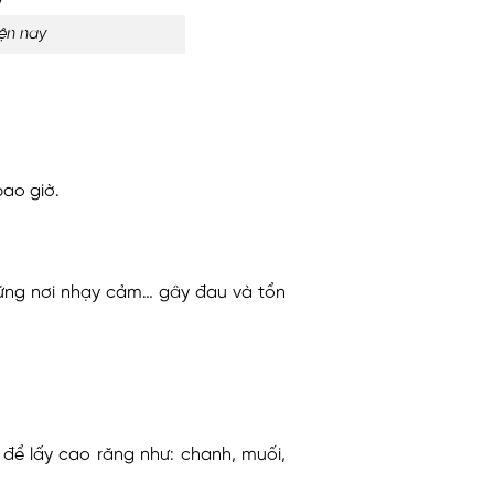
ện nay
bao giờ.
hững nơi nhạy cảm… gây đau và tổn
để lấy cao răng như: chanh, muối,