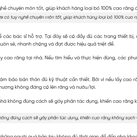
ze có tay nghề chuyên môn tốt, giúp khách hàng loại bỏ 100% cao 
ác bác sĩ hỗ trợ. Tại đây sẽ có đầy đủ các trang thiết bị,
suôn sẻ, nhanh chóng và đạt được hiệu quả triệt để.
y cao răng tại nhà. Nếu tìm hiểu và thực hiện đúng, các p
đảm bảo bản thân đủ kỹ thuật cần thiết. Bởi vì nếu lấy cao
thương không đáng có lên răng và nướu/lợi.
hông đúng cách sẽ gây phản tác dụng, khiến cao răng không sạch 
ới những người quá bận bịu không đủ thời gian để đến nha k