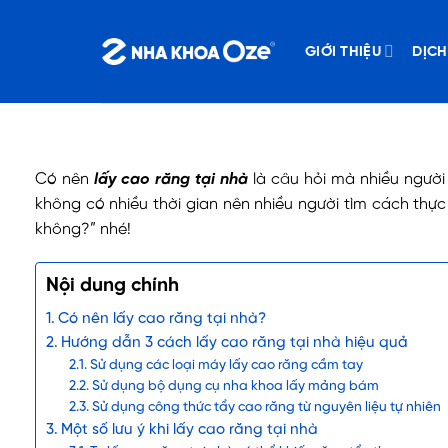
Bỏ
qua
GIỚI THIỆU
DỊCH
nội
dung
Có nên
lấy cao răng tại nhà
là câu hỏi mà nhiều người
không có nhiều thời gian nên nhiều người tìm cách thực
không?” nhé!
Nội dung chính
Có nên lấy cao răng tại nhà?
Hướng dẫn 3 cách lấy cao răng tại nhà hiệu quả
Sử dụng các loại máy lấy cao răng cầm tay
Sử dụng bộ dụng cụ nha khoa lấy mảng bám
Sử dụng công thức tẩy cao răng từ nguyên liệu tự nhiên
Một số lưu ý khi lấy cao răng tại nhà