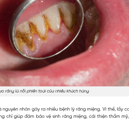
o răng là nỗi phiền toái của nhiều khách hàng
nguyên nhân gây ra nhiều bệnh lý răng miệng. Vì thế, lấy ca
g chỉ giúp đảm bảo vệ sinh răng miệng, cải thiện thẩm m