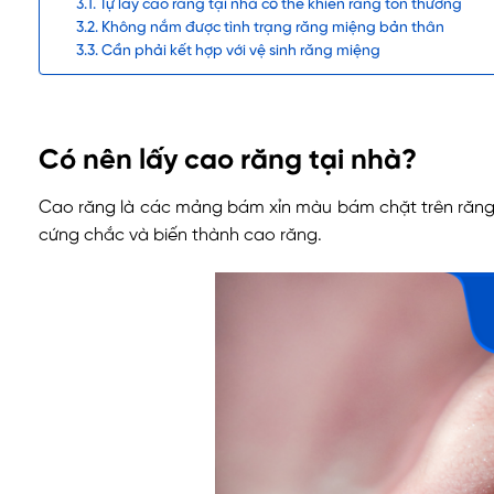
Tự lấy cao răng tại nhà có thể khiến răng tổn thương
Không nắm được tình trạng răng miệng bản thân
Cần phải kết hợp với vệ sinh răng miệng
Có nên lấy cao răng tại nhà?
Cao răng là các mảng bám xỉn màu bám chặt trên răng.
cứng chắc và biến thành cao răng.