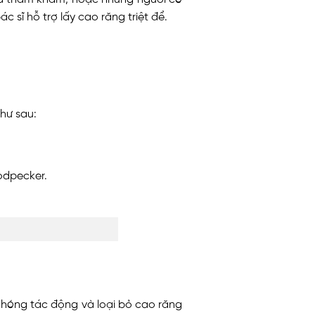
 sĩ hỗ trợ lấy cao răng triệt để.
hư sau:
odpecker.
chóng tác động và loại bỏ cao răng