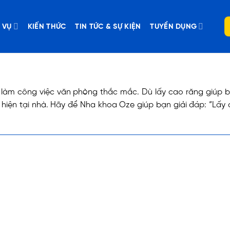
 VỤ
KIẾN THỨC
TIN TỨC & SỰ KIỆN
TUYỂN DỤNG
 làm công việc văn phòng thắc mắc. Dù lấy cao răng giúp b
 hiện tại nhà. Hãy để Nha khoa Oze giúp bạn giải đáp: “Lấy 