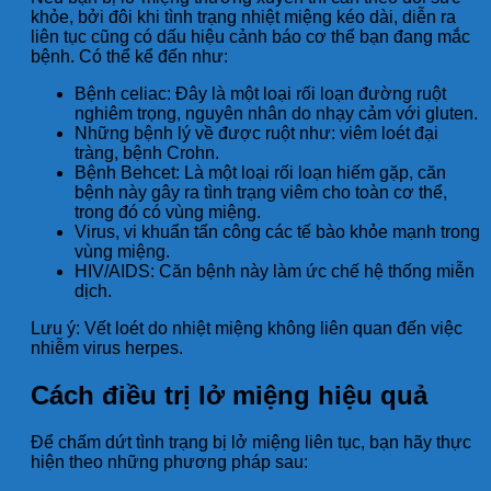
khỏe, bởi đôi khi tình trạng nhiệt miệng kéo dài, diễn ra
liên tục cũng có dấu hiệu cảnh báo cơ thể bạn đang mắc
bệnh. Có thể kể đến như:
Bệnh celiac: Đây là một loại rối loạn đường ruột
nghiêm trọng, nguyên nhân do nhạy cảm với gluten.
Những bệnh lý về được ruột như: viêm loét đại
tràng, bệnh Crohn.
Bệnh Behcet: Là một loại rối loạn hiếm gặp, căn
bệnh này gây ra tình trạng viêm cho toàn cơ thể,
trong đó có vùng miệng.
Virus, vi khuẩn tấn công các tế bào khỏe mạnh trong
vùng miệng.
HIV/AIDS: Căn bệnh này làm ức chế hệ thống miễn
dịch.
Lưu ý: Vết loét do nhiệt miệng không liên quan đến việc
nhiễm virus herpes.
Cách điều trị lở miệng hiệu quả
Để chấm dứt tình trạng bị lở miệng liên tục, bạn hãy thực
hiện theo những phương pháp sau: