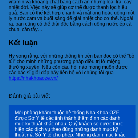
vitamin và khoáng chất bằng cách ăn những loại trái cây
nhiệt đới. Việc này sẽ giúp cơ thể được thanh lọc hiệu
quả. Bạn có thể kết hợp chanh và mật ong hoặc uống một
ly nước cam và buổi sáng để giải nhiệt cho cơ thể. Ngoài
ra, bạn cũng có thể thải độc bằng cách uống nước ép cà
chua, cần tây…
Kết luận
Hy vọng rằng, với những thông tin trên bạn đọc có thể “bỏ
túi” cho mình những phương pháp điều trị lở miệng
thường xuyên. Nếu còn câu hỏi nào mong muốn được
các bác sĩ giải đáp hãy liên hệ với chúng tôi qua
https://nhakhoaoze.vn/
Đánh giá bài viết
Mỗi phòng khám thuộc hệ thống Nha Khoa OZE
được Sở Y tế các tỉnh thành thẩm định các danh
mục kỹ thuật khác nhau. Quý khách sẽ được thực
hiện các dịch vụ theo đúng những danh mục kỹ
thuật mà Sở Y tế cho phép. Những danh mục khác