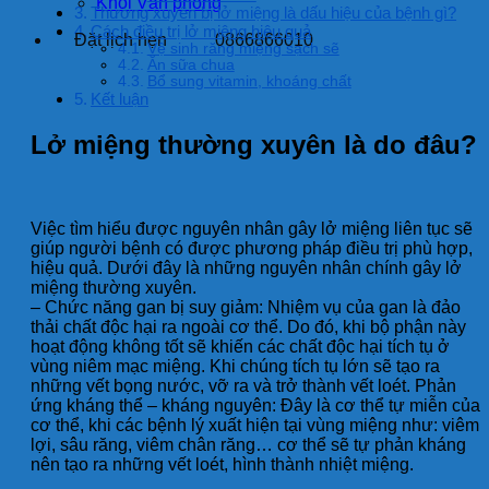
Khối Văn phòng
Thường xuyên bị lở miệng là dấu hiệu của bệnh gì?
Cách điều trị lở miệng hiệu quả
Đặt lịch hẹn
0866866010
Vệ sinh răng miệng sạch sẽ
Ăn sữa chua
Bổ sung vitamin, khoáng chất
Kết luận
Lở miệng thường xuyên là do đâu?
Việc tìm hiểu được nguyên nhân gây lở miệng liên tục sẽ
giúp người bệnh có được phương pháp điều trị phù hợp,
hiệu quả. Dưới đây là những nguyên nhân chính gây lở
miệng thường xuyên.
– Chức năng gan bị suy giảm: Nhiệm vụ của gan là đảo
thải chất độc hại ra ngoài cơ thể. Do đó, khi bộ phận này
hoạt động không tốt sẽ khiến các chất độc hại tích tụ ở
vùng niêm mạc miệng. Khi chúng tích tụ lớn sẽ tạo ra
những vết bọng nước, vỡ ra và trở thành vết loét.
Phản
ứng kháng thể – kháng nguyên: Đây là cơ thể tự miễn của
cơ thể, khi các bệnh lý xuất hiện tại vùng miệng như: viêm
lợi, sâu răng, viêm chân răng… cơ thể sẽ tự phản kháng
nên tạo ra những vết loét, hình thành nhiệt miệng.