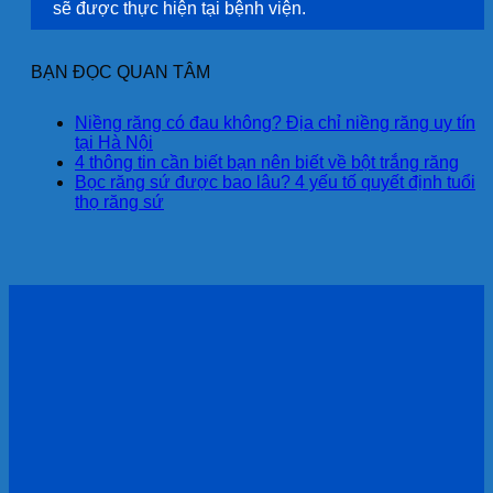
sẽ được thực hiện tại bệnh viện.
BẠN ĐỌC QUAN TÂM
Niềng răng có đau không? Địa chỉ niềng răng uy tín
tại Hà Nội
4 thông tin cần biết bạn nên biết về bột trắng răng
Bọc răng sứ được bao lâu? 4 yếu tố quyết định tuổi
thọ răng sứ