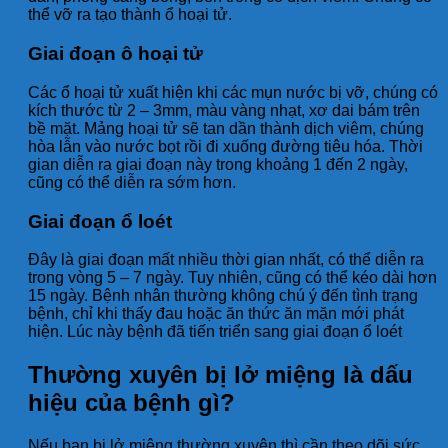
thể vỡ ra tạo thành ổ hoại tử.
Giai đoạn ô hoại tử
Các ổ hoại tử xuất hiện khi các mụn nước bị vỡ, chúng có
kích thước từ 2 – 3mm, màu vàng nhạt, xơ dai bám trên
bề mặt. Mảng hoại tử sẽ tan dần thành dịch viêm, chúng
hòa lẫn vào nước bọt rồi đi xuống đường tiêu hóa. Thời
gian diễn ra giai đoạn này trong khoảng 1 đến 2 ngày,
cũng có thể diễn ra sớm hơn.
Giai đoạn ổ loét
Đây là giai đoạn mất nhiều thời gian nhất, có thể diễn ra
trong vòng 5 – 7 ngày. Tuy nhiên, cũng có thể kéo dài hơn
15 ngày. Bệnh nhân thường không chú ý đến tình trạng
bệnh, chỉ khi thấy đau hoặc ăn thức ăn mặn mới phát
hiện. Lúc này bệnh đã tiến triển sang giai đoạn ổ loét
Thường xuyên bị lở miệng là dấu
hiệu của bệnh gì?
Nếu bạn bị lở miệng thường xuyên thì cần theo dõi sức