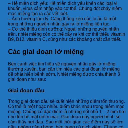
– Hệ miễn dịch yếu: Hệ miễn dịch yếu khến các loại vi
khuẩn, virus xâm nhập vào cơ thể. Chúng đốt cháy niêm
mạc miệng tạo ra các vết loét.
– Ảnh hưởng tâm lý: Căng thẳng kéo dài, lo âu là một
trong những nguyên nhân gây ra lở miệng liên tục.
– Cơ thể thiếu dinh dưỡng: Ngoài những nguyên nhân
trên, nhiệt miệng còn có thể xảy ra khi cơ thể thiếu vitamin
B9, B12, vitamin C, cũng như các khoáng chất cần thiết.
Các giai đoạn lở miệng
Bên cạnh việc tìm hiểu về nguyên nhân gây lở miệng
thường xuyên, bạn cần tìm hiểu các giai đoạn lở miệng
để phát hiện bệnh sớm. Nhiệt miệng được chia thành 3
giai đoạn như sau:
Giai đoạn đầu
Trong giai đoạn đầu sẽ xuất hiện những điểm tổn thương.
Có thể là một hoặc nhiều điểm khác nhau trong niêm mạc
miệng. Chúng có đặc điểm là những nốt nhỏ 1 – 2 mm hơi
nhô lên bề mặt niêm mạc. Giai đoạn này người bệnh sẽ
cảm thấy hơi đau. Sau một thời gian các điểm này sẽ lớn
dần, phồng căng bóng, bên trong có dịch viêm. Chúng có