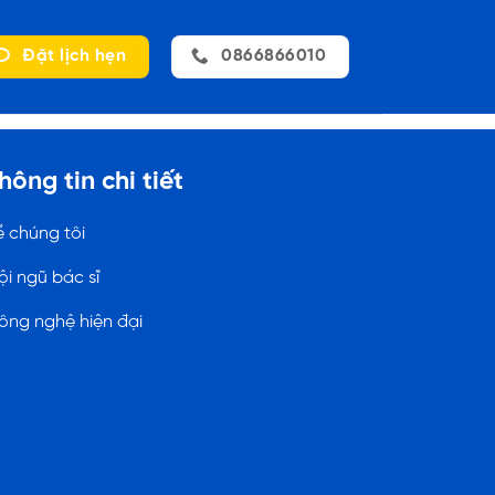
Đặt lịch hẹn
0866866010
hông tin chi tiết
ề chúng tôi
ội ngũ bác sĩ
ông nghệ hiện đại