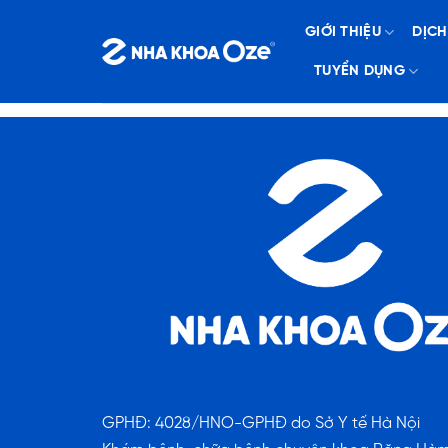
Bỏ
GIỚI THIỆU
DỊCH
qua
nội
TUYỂN DỤNG
dung
GPHĐ: 4028/HNO-GPHĐ do Sở Y tế Hà Nội