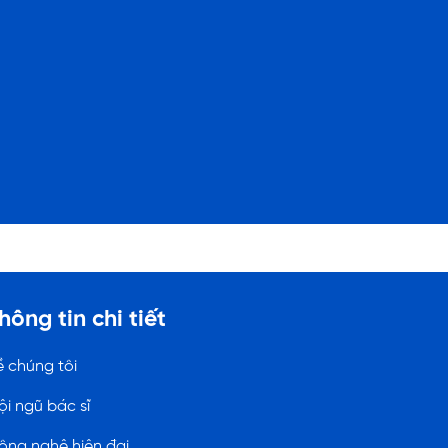
hông tin chi tiết
ề chúng tôi
ội ngũ bác sĩ
ông nghệ hiện đại