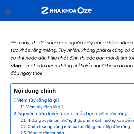
Bỏ
qua
nội
dung
Hiện nay, khi đời sống con người ngày càng được nâng 
sức khỏe răng miệng. Tuy nhiên, không phải ai cũng có đủ
cụ thể hoặc dấu hiệu nhất định thì các bạn mới đi tìm tò
răng
– một căn bệnh không chỉ khiến người bệnh bị đa
đầu ngay thôi!
Nội dung chính
Viêm tủy răng là gì?
Viêm tủy răng là gì?
Nguyên nhân khiến bạn bị mắc bệnh viêm tủy răng
Thường xuyên ăn những thực phẩm ảnh hưởng xấu đến 
Chấn thương vùng mặt có tác động trực tiếp đến răng
Răng bị tổn thương