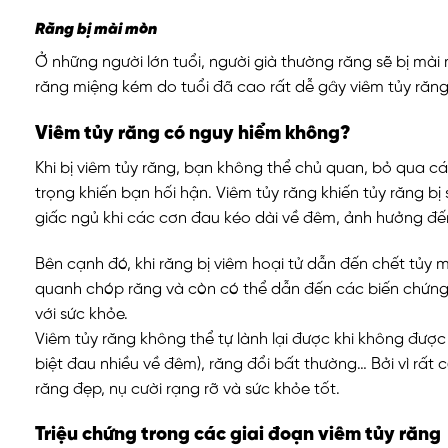
Răng bị mài mòn
Ở những người lớn tuổi, người già thường răng sẽ bị mài
răng miệng kém do tuổi đã cao rất dễ gây viêm tủy răng
Viêm tủy răng có nguy hiểm không?
Khi bị viêm tủy răng, bạn không thể chủ quan, bỏ qua c
trọng khiến bạn hối hận. Viêm tủy răng khiến tủy răng 
giấc ngủ khi các cơn đau kéo dài về đêm, ảnh hưởng đế
Bên cạnh đó, khi răng bị viêm hoại tử dẫn đến chết tủy 
quanh chóp răng và còn có thể dẫn đến các biến chứng 
với sức khỏe.
Viêm tủy răng không thể tự lành lại được khi không được đ
biệt đau nhiều về đêm), răng đổi bất thường… Bởi vì rất
răng đẹp, nụ cười rạng rỡ và sức khỏe tốt.
Triệu chứng trong các giai đoạn viêm tủy răng